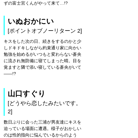
ずの富士宮くんがやって来て…!?
いぬおかにい
[ポイントオブノーリターン 2]
キスをした次の日、続きをするのかと少
しドキドキしながら約束通り家に向かい
勉強を始めるがいつもと変わらない蒼央
に流され無防備に寝てしまった晴。目を
覚ますと隣で添い寝している蒼央がいて
――!?
山口すぐり
[どうやら恋したみたいです。
2]
数日ぶりに会った三浦が男友達にキスを
迫っている場面に遭遇。様子がおかしい
のは性的指向に悩んでいるからのよう