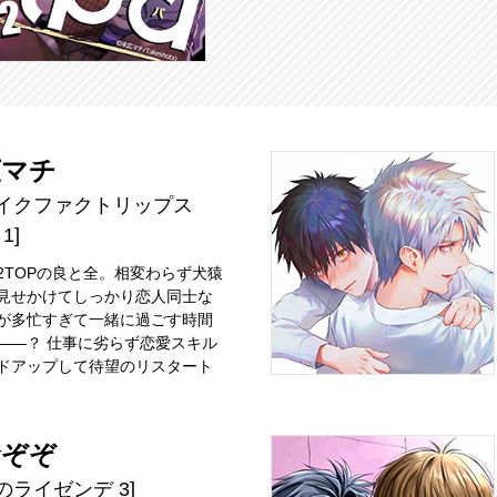
広マチ
ェイクファクトリップス
 1]
2TOPの良と全。相変わらず犬猿
見せかけてしっかり恋人同士な
が多忙すぎて一緒に過ごす時間
――？ 仕事に劣らず恋愛スキル
ドアップして待望のリスタート
倉ぞぞ
のライゼンデ 3]