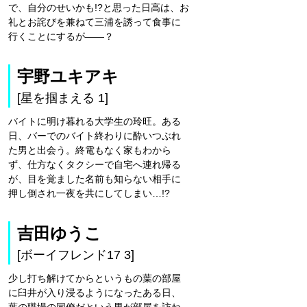
で、自分のせいかも!?と思った日高は、お
礼とお詫びを兼ねて三浦を誘って食事に
行くことにするが――？
宇野ユキアキ
[星を掴まえる 1]
バイトに明け暮れる大学生の玲旺。ある
日、バーでのバイト終わりに酔いつぶれ
た男と出会う。終電もなく家もわから
ず、仕方なくタクシーで自宅へ連れ帰る
が、目を覚ました名前も知らない相手に
押し倒され一夜を共にしてしまい…!?
吉田ゆうこ
[ボーイフレンド17 3]
少し打ち解けてからというもの葉の部屋
に臼井が入り浸るようになったある日、
葉の職場の同僚だという男が部屋を訪ね