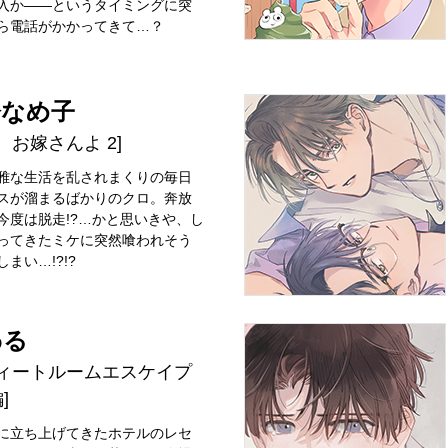
入か――というタイミングに突
ら電話がかかってきて…？
橋なめ子
、お嫁さんよ 2]
雅な生活を乱されまくりの毎日
スが溜まるばかりのクロ。奔放
今度は脱走!?…かと思いきや、し
ってきたミケに突然喰われそう
まい…!?!?
わる
ウィートルームエスケイプ
]
に立ち上げてきたホテルのレセ