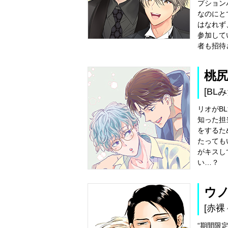
プション
なのにと
はなれず
参加して
者も招待
桃
[BL
リオがB
知った担
をするた
たっても
がキスし
い…？
ウ
[赤裸
“期間限