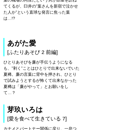
てくるが、臼井の”葉さんを新宿で泣かせ
た人か”という直球な発言に焦った葉
は…!?
あがた愛
[ふたりあそび 2 前編]
ひとりあそびを廉が手伝うようになる
も、”剥く”ことはひとりで出来ないでいた
夏稀。廉の言葉に背中を押され、ひとり
で試みようとするが怖くて出来なかった
夏稀は「廉がやって」とお願いをし
て…？
芽玖いろは
[愛を食べて生きている 7]
カナメとパートナー関係に戻り、一息つ