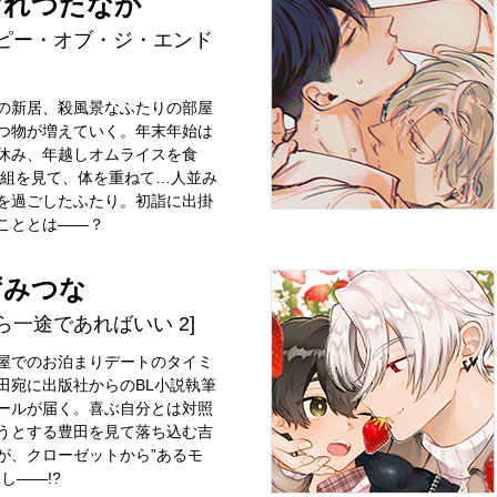
げれつたなか
ッピー・オブ・ジ・エンド
の新居、殺風景なふたりの部屋
つ物が増えていく。年末年始は
休み、年越しオムライスを食
番組を見て、体を重ねて…人並み
を過ごしたふたり。初詣に出掛
こととは――？
ずみつな
ら一途であればいい 2]
屋でのお泊まりデートのタイミ
田宛に出版社からのBL小説執筆
ールが届く。喜ぶ自分とは対照
うとする豊田を見て落ち込む吉
が、クローゼットから”あるモ
し――!?