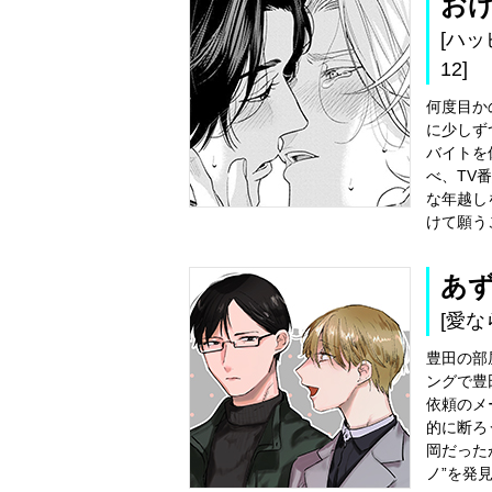
お
[ハ
12]
何度目か
に少しず
バイトを
べ、TV
な年越し
けて願う
あ
[愛な
豊田の部
ングで豊
依頼のメ
的に断ろ
岡だった
ノ”を発見