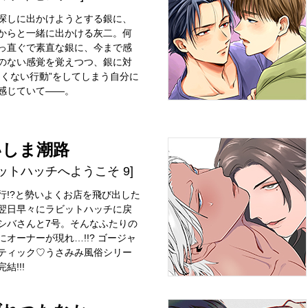
探しに出かけようとする銀に、
からと一緒に出かける灰二。何
っ直ぐで素直な銀に、今まで感
のない感覚を覚えつつ、銀に対
しくない行動”をしてしまう自分に
感じていて――。
いしま潮路
ットハッチへようこそ 9]
行!?と勢いよくお店を飛び出した
翌日早々にラビットハッチに戻
シバさんと7号。そんなふたりの
にオーナーが現れ…!!? ゴージャ
ティック♡うさみみ風俗シリー
結!!!