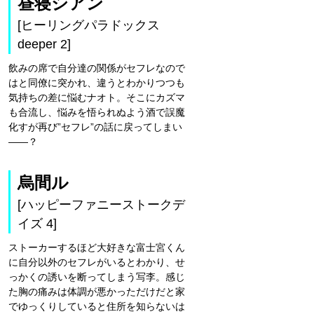
昼寝シアン
[ヒーリングパラドックス
deeper 2]
飲みの席で自分達の関係がセフレなので
はと同僚に突かれ、違うとわかりつつも
気持ちの差に悩むナオト。そこにカズマ
も合流し、悩みを悟られぬよう酒で誤魔
化すが再び”セフレ”の話に戻ってしまい
――？
烏間ル
[ハッピーファニーストークデ
イズ 4]
ストーカーするほど大好きな富士宮くん
に自分以外のセフレがいるとわかり、せ
っかくの誘いを断ってしまう写李。感じ
た胸の痛みは体調が悪かっただけだと家
でゆっくりしていると住所を知らないは