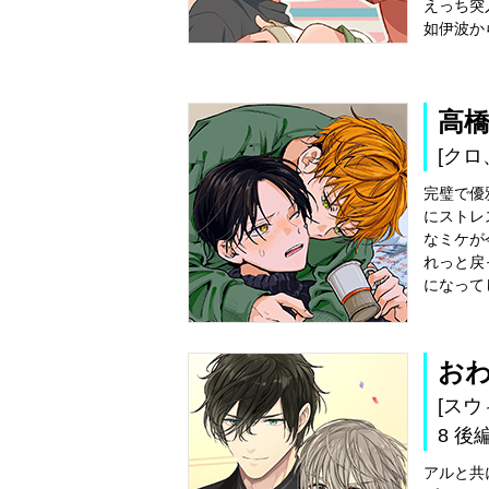
えっち突
如伊波か
高
[クロ
完璧で優
にストレ
なミケが
れっと戻
になってし
お
[ス
8 後編
アルと共