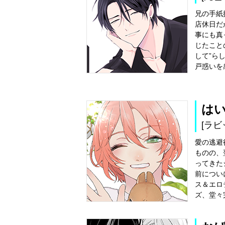
兄の手紙
店休日だ
事にも真
じたこと
して”ら
戸惑いを
は
[ラビ
愛の逃避
ものの、
ってきた
前につい
ス＆エロ
ズ、堂々完