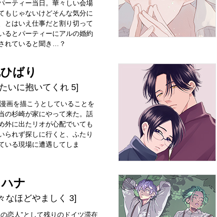
パーティー当日。華々しい会場
てもじゃないけどそんな気分に
、とはいえ仕事だと割り切って
いるとパーティーにアルの婚約
されていると聞き…？
尻ひばり
みたいに抱いてくれ 5]
L漫画を描こうとしていることを
当の杉崎が家にやって来た。話
め外に出たリオが心配でいても
いられず探しに行くと、ふたり
ている現場に遭遇してしま
ノハナ
々なほどやましく 3]
定の恋人”として残りのドイツ滞在