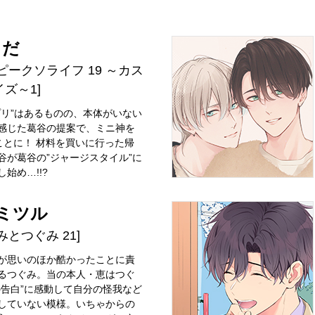
らだ
ピークソライフ 19 ～カス
ズ～1]
プリ”はあるものの、本体がいない
感じた葛谷の提案で、ミニ神を
ることに！ 材料を買いに行った帰
谷が葛谷の”ジャージスタイル”に
始め…!!?
ミツル
みとつぐみ 21]
が思いのほか酷かったことに責
るつぐみ。当の本人・恵はつぐ
の告白”に感動して自分の怪我など
していない模様。いちゃからの