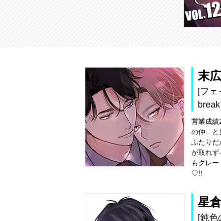
末
[フ
break
営業成績
の仲…と
ふたりだ
が取れず
もグレー
♡!!
星
[鈍色