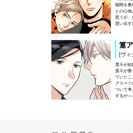
期間を奥
との心地
思うが、
思い出す
篁
[ヴィ
貴斗が結
貴斗が妻
ていたこ
グスーツ
ついて考
するが―