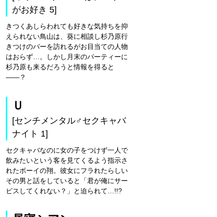
がお好き 5]
きつくあしらわれても好きな気持ちを抑
えられない鳥山は、葵に相談し杉乃原行
きつけのバーを訪れるがお目当ての人物
はおらず…。しかし月末のパーティーに
杉乃原も来るだろうと情報を得ると
――？
Ｕ
[センチメンタル♂セクキャバ
ナイト 1]
セクキャバなのに女の子をつけず一人で
飲みたいという客を見てくるよう指示さ
れたボーイの翔。彼女にフラれたらしい
その男と話をしていると「君が俺にサー
ビスしてくれない？」と迫られて…!!?