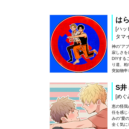
は
[ハッ
タマイ
神の”ア
寂しさを
DIYす
り道、粕
突如物申し
S井
[めぐ
恵の怪我
任を感じ
みの”愛
全く気に