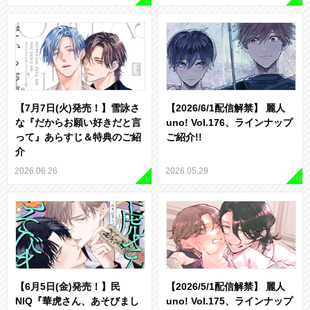
U
U
【7月7日(火)発売！】雪詠さ
【2026/6/1配信解禁】 麗人
な『だからお願い好きだと言
uno! Vol.176、ラインナップ
って』あらすじ＆特典のご紹
ご紹介!!
介
2026.06.26
2026.05.29
U
U
【6月5日(金)発売！】民
【2026/5/1配信解禁】 麗人
NIQ『華虎さん、あそびまし
uno! Vol.175、ラインナップ