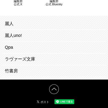
編集部
編集部
公式 X
公式 Bluesky
麗人
麗人uno!
Qpa
ラヴァーズ文庫
竹書房