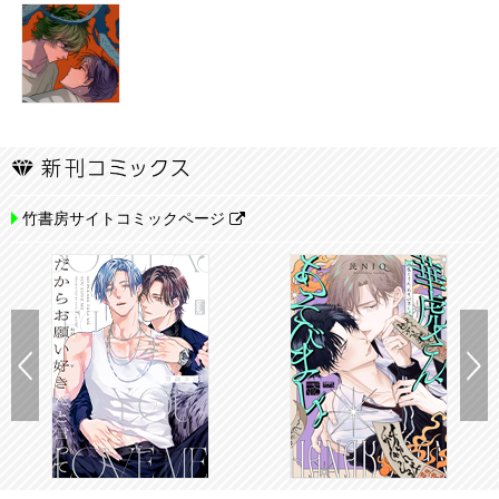
竹書房サイトコミックページ
Previous
N