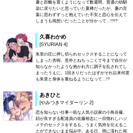
廉と距離を置くようになって数週間。普通の幼馴
染に戻りたいと思っていた夏稀だったが、廉の言
葉に思わずずっと抱えていた不安と恋心を伝えて
しまうも両想いだったことが分かって…!?!?
久喜わかめ
[SYURIAN 4]
朱里の圧に押し切られセックスすることになって
しまった杏樹。意外とねちっこくて今まで自分が
知らなかったような抱かれ方に調子を乱されてし
まったうえに、1回きりだったはずがそれ以来何度
も朱里と身体を重ねるようになって…!?
あきひと
[やみつきマイダーリン 2]
恋を知らない仕事一筋な人気小説家の小鳥谷藤。
顔が良すぎる配達員の佐藤裕志に一目惚れしハジ
メテのセックスをするも、うまく気持を伝えるこ
とができないまま悩み中。ある日、雨に濡れた裕