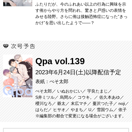
ふたりだが、今のふれあい以上の行為に興味を示
す侑からやり方を問われ、驚きと戸惑いの表情を
みせる陸野。さらに侑は接触恐怖症になった”きっ
かけ”を思い出したようで――？
Qpa vol.139
2023年6月24日(土)以降配信予定
表紙：ぺそ太郎
ぺそ太郎
いぬおかにい
宇良たまじ
S井ミツル
烏間ル
コウキ。
佐久本あゆ
櫻川なろ
爺太
末広マチ
蔓沢つた子
noji
はらだ
ヒサオ
やまち
U
雪国ウム
依子
※編集部の都合で変更になる場合がございます。