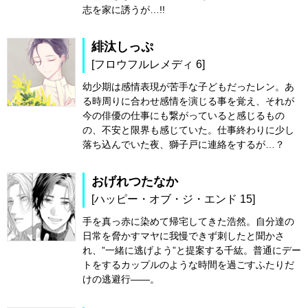
志を家に誘うが…!!
緋汰しっぷ
[フロウフルレメディ 6]
幼少期は感情表現が苦手な子どもだったレン。あ
る時周りに合わせ感情を演じる事を覚え、それが
今の俳優の仕事にも繋がっていると感じるもの
の、不安と限界も感じていた。仕事終わりに少し
落ち込んでいた夜、獅子戸に連絡をするが…？
おげれつたなか
[ハッピー・オブ・ジ・エンド 15]
手を真っ赤に染めて帰宅してきた浩然。自分達の
日常を脅かすマヤに我慢できず刺したと聞かさ
れ、”一緒に逃げよう”と提案する千紘。普通にデー
トをするカップルのような時間を過ごすふたりだ
けの逃避行――。