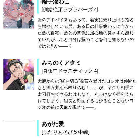
輪子湖わこ
[倒錯絶頂ラブラバーズ 4]
藍のアドバイスもあって、着実に売り上げも指名
も増やしている昴。ある日の仕事終わりに向かっ
た藍の自宅。藍との関係に居心地の良さすら感じ
ていたが、ふと自分は藍のことを何も知らないの
ではと思い――？
みちのくアタミ
[真夜中ドラスティック 4]
天麻からの”縁を切る”発言を受けたヨシオは仲間た
ちと酒々井組へ殴り込む！……が、ヤクザ相手に
太刀打ちできるわけもなく、あっけなく捕らえら
れてしまう。組長と対面するもひるむことないヨ
シオの前に天麻が現れて――。
あがた愛
[ふたりあそび 5 中編]