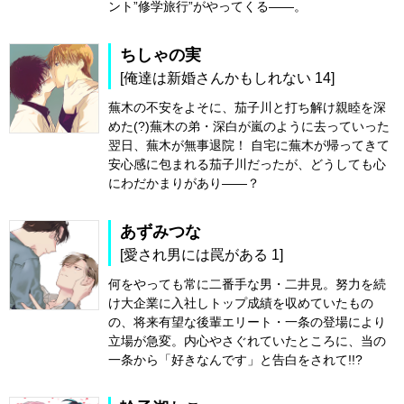
ント”修学旅行”がやってくる――。
ちしゃの実
[俺達は新婚さんかもしれない 14]
蕪木の不安をよそに、茄子川と打ち解け親睦を深
めた(?)蕪木の弟・深白が嵐のように去っていった
翌日、蕪木が無事退院！ 自宅に蕪木が帰ってきて
安心感に包まれる茄子川だったが、どうしても心
にわだかまりがあり――？
あずみつな
[愛され男には罠がある 1]
何をやっても常に二番手な男・二井見。努力を続
け大企業に入社しトップ成績を収めていたもの
の、将来有望な後輩エリート・一条の登場により
立場が急変。内心やさぐれていたところに、当の
一条から「好きなんです」と告白をされて!!?