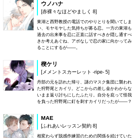
ウノハナ
[赤裸々なほどやましく 8]
東湖と西野教授の電話でのやりとりを聞いてしま
い、モヤモヤした気持ちが募る忍。一方の東湖も
過去の出来事を忍に正直に話すべきか隠し通すべ
きか考えあぐね、アポなしで忍の家に向かってみ
ることにするが――。
楔ケリ
[メメントスカーレット -ripe- 5]
丹部の元を訪れた帰り、謎のマスク集団に襲われ
た狩野尾とカイリ。どこからの差し金かわからな
いまま返り討ちにしたふたり。自分を庇って怪我
を負った狩野尾に釘を刺すカイリだったが――？
MAE
[ふれあいレッスン契約 8]
相変わらず脱感作練習のための関係を続けていた