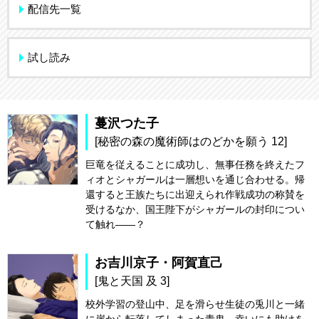
配信先一覧
試し読み
蔓沢つた子
[秘密の森の魔術師はのどかを願う 12]
巨竜を従えることに成功し、無事任務を終えたフ
ィオとシャガールは一層想いを通じ合わせる。帰
還すると王族たちに出迎えられ作戦成功の称賛を
受けるなか、国王陛下がシャガールの封印につい
て触れ――？
お吉川京子・阿賀直己
[鬼と天国 及 3]
校外学習の登山中、足を滑らせ生徒の兎川と一緒