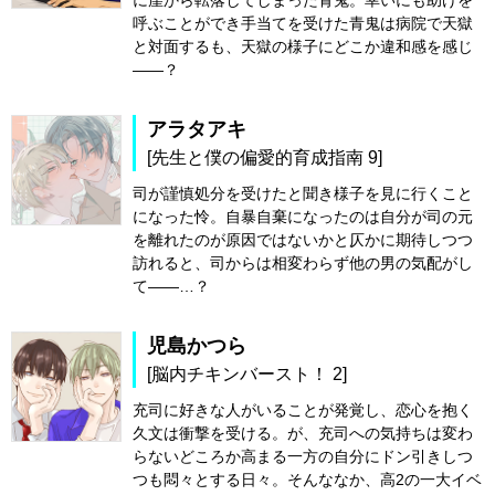
に崖から転落してしまった青鬼。幸いにも助けを
呼ぶことができ手当てを受けた青鬼は病院で天獄
と対面するも、天獄の様子にどこか違和感を感じ
――？
アラタアキ
[先生と僕の偏愛的育成指南 9]
司が謹慎処分を受けたと聞き様子を見に行くこと
になった怜。自暴自棄になったのは自分が司の元
を離れたのが原因ではないかと仄かに期待しつつ
訪れると、司からは相変わらず他の男の気配がし
て――…？
児島かつら
[脳内チキンバースト！ 2]
充司に好きな人がいることが発覚し、恋心を抱く
久文は衝撃を受ける。が、充司への気持ちは変わ
らないどころか高まる一方の自分にドン引きしつ
つも悶々とする日々。そんななか、高2の一大イベ