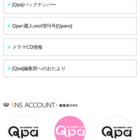
[Qpa]バックナンバー
Qpa×麗人uno!増刊号[Qpano]
ドラマCD情報
[Qpa]編集部へのおたより