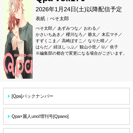
2026年1月24日(土)以降配信予定
表紙：ぺそ太郎
ぺそ太郎
あずみつな
おわる
かさいちあき
櫻川なろ
爺太
末広マチ
すずくこま
高崎ぼすこ
なりた晴ノ
はらだ
緋汰しっぷ
観山小世
U
依子
※編集部の都合で変更になる場合がございます。
[Qpa]バックナンバー
Qpa×麗人uno!増刊号[Qpano]