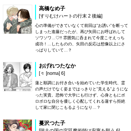
高橋なめ子
[すりむけハートの行末 2 後編]
心の準備ができていなくて前回は”お誘い”を断って
しまった進藤だったが、再び矢田にお呼ばれして
ソワソワ…♡!! 雰囲気に呑まれて今度こそえっち
成功！…したものの、矢田の反応は想像以上にさ
っぱりしていて…？
おげれつたなか
[々 [noma] 6]
蓮と順調にお付き合いを始めていた学生時代、霊
の声だけでなく姿まではっきりと”見える”ようにな
った実貴。恐怖で大学にも行けず、心身ともにボ
ロボロな自分を優しく心配してくれる蓮すら拒絶
して家に閉じこもるようになり…？
蔓沢つた子
[瑞土の国の宮廷魔術師は安寧を願う 6]