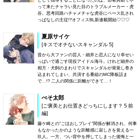
として指導することになったのは、部署異動でや
って来たチャラい見た目のトラブルメーカー・虎
谷。思考回路ハチャメチャな虎谷にペース乱され
っぱなしの主従!?オフィスBL新連載開始♡♡♡
夏原サイケ
[キスでオチないスキャンダル 5]
昔から大ファンの芸人・細井と恋人になり幸せい
っぱいで過ごす現役アイドル海斗。けれど細井の
相方・犬飼のまわりでスキャンダルが発覚し巻き
込まれてしまい、共演する番組のMC降板話ま
で…!? 二人の関係に距離ができて…！
ぺそ太郎
[ご褒美とお仕置きどっちにします？ 5 前
編]
藤ケ崎との”ごほおしプレイ”関係が解消され、何事
もなかったかのような距離感に寂しさを覚える一
玖人。一方、つい背中を押してしまった後悔と一