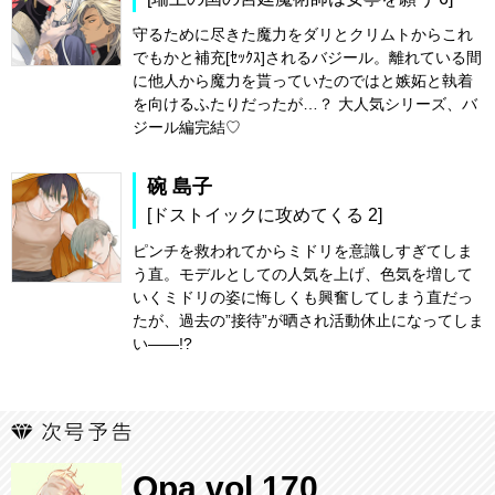
守るために尽きた魔力をダリとクリムトからこれ
でもかと補充[ｾｯｸｽ]されるバジール。離れている間
に他人から魔力を貰っていたのではと嫉妬と執着
を向けるふたりだったが…？ 大人気シリーズ、バ
ジール編完結♡
碗 島子
[ドストイックに攻めてくる 2]
ピンチを救われてからミドリを意識しすぎてしま
う直。モデルとしての人気を上げ、色気を増して
いくミドリの姿に悔しくも興奮してしまう直だっ
たが、過去の”接待”が晒され活動休止になってしま
い――!?
Qpa vol.170