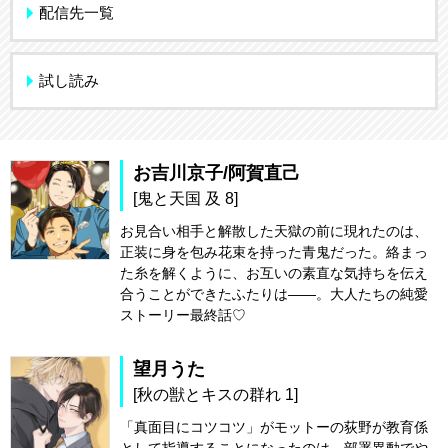
配信先一覧
試し読み
お吉川京子/阿賀直己
[鬼と天国 及 8]
お見合い相手と解散した天獄の前に現れたのは、
正装に身を包み花束を持った青鬼だった。絡まっ
た糸を解くように、お互いの素直な気持ちを伝え
合うことができたふたりは――。大人たちの純愛
ストーリー最終話♡
望月うた
[秋の獣とキスの群れ 1]
「真面目にコツコツ」がモットーの荻野が教育係