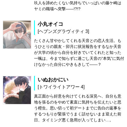
玖人を諦めたくない気持ちでいっぱいの藤ケ崎は
ヤミの職場へ突撃――!?!?
小丸オイコ
[ヘブンズグラヴィティ 3]
たくさん甘やかしてくれる天音との恋人生活。も
うひとりの親友・卯月に状況報告をするなか天音
が大学の頃から自分を好きでいてくれたと知った
一颯は、今まで知らずに過ごし天音の”本気”に気付
けなかった自分にやきもきして――？
いぬおかにい
[トワイライトアワー 4]
真正面から好意を向けてくれる深見へ、自分も意
地を張るのをやめて素直に気持ちを伝えたいと思
う橙生。思い切って初デートまでに告白の返事を
するつもりが緊張でうまく話せないまま迎えた前
日、タイミング悪く急用が入ってしまい…。