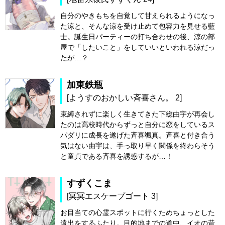
自分のやきもちを自覚して甘えられるようになっ
た涼と、そんな涼を受け止めて包容力を見せる藍
士。誕生日パーティーの打ち合わせの後、涼の部
屋で「したいこと」をしていいといわれる涼だっ
たが…？
加東鉄瓶
[ようすのおかしい斉喜さん。 2]
束縛されずに楽しく生きてきた下総由宇が再会し
たのは高校時代からずっと自分に恋をしているス
パダリに成長を遂げた斉喜颯真。斉喜と付き合う
気はない由宇は、手っ取り早く関係を終わらそう
と童貞である斉喜を誘惑するが…！
すずくこま
[冥冥エスケープゴート 3]
お目当ての心霊スポットに行くためちょっとした
遠出をするふたり。目的地までの道中、イオの昔