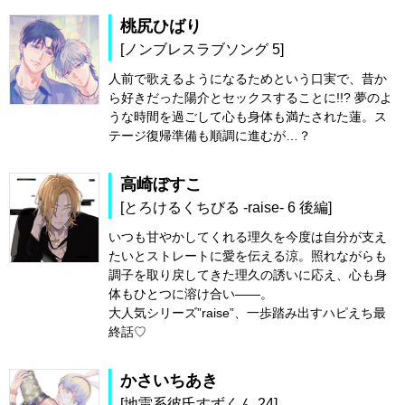
桃尻ひばり
[ノンブレスラブソング 5]
人前で歌えるようになるためという口実で、昔か
ら好きだった陽介とセックスすることに!!? 夢のよ
うな時間を過ごして心も身体も満たされた蓮。ス
テージ復帰準備も順調に進むが…？
高崎ぼすこ
[とろけるくちびる -raise- 6 後編]
いつも甘やかしてくれる理久を今度は自分が支え
たいとストレートに愛を伝える涼。照れながらも
調子を取り戻してきた理久の誘いに応え、心も身
体もひとつに溶け合い――。
大人気シリーズ”raise”、一歩踏み出すハピえち最
終話♡
かさいちあき
[地雷系彼氏すずくん 24]