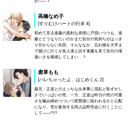
が――？
高橋なめ子
[すりむけハートの行末 4]
初めて見る進藤の真剣な表情に戸惑いつつも、進
藤とどうなりたいのかまだ自分の気持ちがはっき
り分からない矢田。そんななか、忘れ物を大学ま
で届けに行くが友人達と話す進藤を見て自分の場
違いさを痛感してしまい…？
唐草もも
[バレちゃったよ、はじめくん 2]
義兄・正道とのえっちな出来事に混乱と恥ずかし
さでいっぱいの壱。一方、正道は昨日の壱の可愛
さを噛み締めつついつ変態達に狙われるかと心配
になり、壱が参加する同人誌即売会に行くことに
して――!?!?