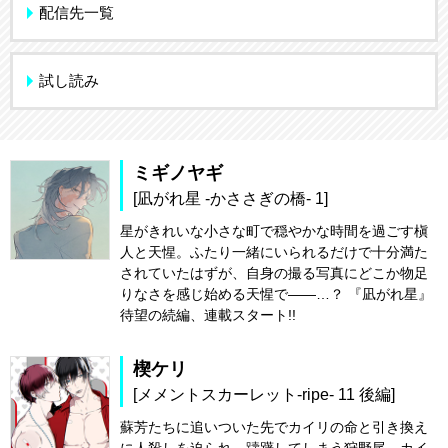
配信先一覧
試し読み
ミギノヤギ
[凪がれ星 -かささぎの橋- 1]
星がきれいな小さな町で穏やかな時間を過ごす槇
人と天惺。ふたり一緒にいられるだけで十分満た
されていたはずが、自身の撮る写真にどこか物足
りなさを感じ始める天惺で――…？ 『凪がれ星』
待望の続編、連載スタート!!
楔ケリ
[メメントスカーレット-ripe- 11 後編]
蘇芳たちに追いついた先でカイリの命と引き換え