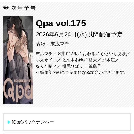
Qpa vol.175
2026年6月24日(水)以降配信予定
表紙：末広マチ
末広マチ
S井ミツル
おわる
かさいちあき
小丸オイコ
佐久本あゆ
爺太
那木渡
なりた晴ノ
桃尻ひばり
碗島子
※編集部の都合で変更になる場合がございます。
[Qpa]バックナンバー