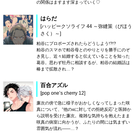
の関係はますます深まっていく♡
はらだ
[ハッピークソライフ 44 ～弥縫策（びほう
さく）～]
粕谷にプロポーズされたらどうしよう!?!?
粕谷のスマホで粕谷母とのやりとりを勝手にのぞ
き見し、近々結婚すると伝えていることを知った
葛谷。思わず牡丹に相談するが、粕谷の結婚話は
椿まで拡散され…？
百合アズル
[pop one’s cherry 12]
廉次の傍で急に様子がおかしくなってしまった咲
真について、”他のαに対しての拒絶反応”と医師か
ら説明を受けた廉次。複雑な気持ちを抱えたまま
咲真の病室に向かうが、ふたりの間には気まずい
雰囲気が流れ――…？