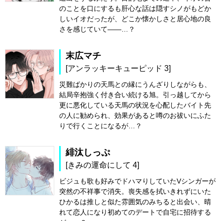
のことを口にするも肝心な話は隠すシノがもどか
しいイオだったが、どこか懐かしさと居心地の良
さを感じていて――…？
末広マチ
[アンラッキーキューピッド 3]
災難ばかりの天馬との縁にうんざりしながらも、
結局辛抱強く付き合い続ける旭。引っ越してから
更に悪化している天馬の状況を心配したバイト先
の人に勧められ、効果があると噂のお祓いにふた
りで行くことになるが…？
緋汰しっぷ
[きみの運命にして 4]
ビジュも歌も好みでドハマりしていたVシンガーが
突然の不祥事で消失。喪失感を拭いきれずにいた
ひかるは推しと似た雰囲気のみちると出会い、晴
れて恋人になり初めてのデートで自宅に招待する