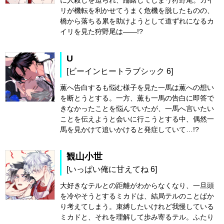
に人殺しを迫られ、躊躇してしまう狩野尾。カイ
リが機転を利かせてうまく危機を脱したものの、
橋から落ちる累を助けようとして道ずれになるカ
イリを見た狩野尾は――!?
U
[ビーインヒートラブシック 6]
薫へ告白するも悩む様子を見た一馬は薫への想い
を断とうとする。一方、薫も一馬の告白に即答で
きなかったことを悩んでいたが、一馬へ言いたい
ことを伝えようと会いに行こうとする中、偶然一
馬を見かけて追いかけると発症していて…!?
観山小世
[いっぱい俺に甘えてね 6]
大好きなテルとの距離がわからなくなり、一旦頭
を冷やそうとするミカドは、結局テルのことばか
り考えてしまう。束縛したいけれど我慢している
ミカドと、それを理解して歩み寄るテル。ふたり