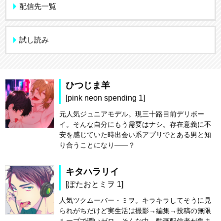
配信先一覧
試し読み
ひつじま羊
[pink neon spending 1]
元人気ジュニアモデル。現三十路目前デリボー
イ。そんな自分にもう需要はナシ。存在意義に不
安を感じていた時出会い系アプリでとある男と知
り合うことになり――？
キタハラリイ
[ぽたおとミヲ 1]
人気ツクムーバー・ミヲ。キラキラしてそうに見
られがちだけど実生活は撮影→編集→投稿の無限