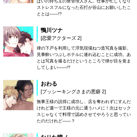
ぱいの持ち主の寮管理人さん。仕事が忙しくなり
ストレスフルになった石打が谷山にお願いしたこ
ととは――!?
鴨川ツナ
[恋愛アクターズ 2]
律の下戸を利用して浮気現場ねつ造写真を撮影。
見事酔いつぶしホテルに連れ込むことに成功。あ
とは写真を撮るだけというところで律が目を覚ま
してしまい――!?
おわる
[プッシーキングさまの悪癖 2]
無事王様の説得に成功し、店を奪われずにすんだ
けれど週一で王様の元に通うハメに！次はセック
スじゃなくて料理で認めさせてやろうと思ってい
たのだけれど――？