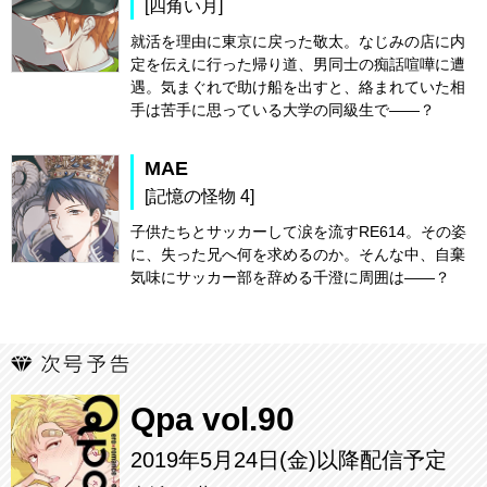
[四角い月]
就活を理由に東京に戻った敬太。なじみの店に内
定を伝えに行った帰り道、男同士の痴話喧嘩に遭
遇。気まぐれで助け船を出すと、絡まれていた相
手は苦手に思っている大学の同級生で――？
MAE
[記憶の怪物 4]
子供たちとサッカーして涙を流すRE614。その姿
に、失った兄へ何を求めるのか。そんな中、自棄
気味にサッカー部を辞める千澄に周囲は――？
Qpa vol.90
2019年5月24日(金)以降配信予定