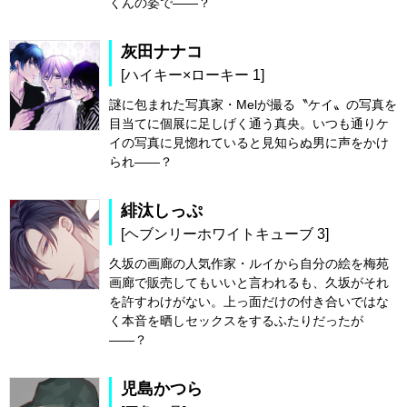
くんの姿で――？
灰田ナナコ
[ハイキー×ローキー 1]
謎に包まれた写真家・Melが撮る〝ケイ〟の写真を
目当てに個展に足しげく通う真央。いつも通りケ
イの写真に見惚れていると見知らぬ男に声をかけ
られ――？
緋汰しっぷ
[ヘブンリーホワイトキューブ 3]
久坂の画廊の人気作家・ルイから自分の絵を梅苑
画廊で販売してもいいと言われるも、久坂がそれ
を許すわけがない。上っ面だけの付き合いではな
く本音を晒しセックスをするふたりだったが
――？
児島かつら