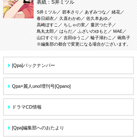
表紙：S井ミツル
S井ミツル
碧本さり
あずみつな
緒花
春日絹衣
久喜わかめ
佐久本あゆ
高崎ぼすこ
ちしゃの実
蔓沢つた子
鳥丸太郎
はらだ
ふざいのゆもと
MAE
山口すぐり
吉田ゆうこ
輪子湖わこ
碗島子
※編集部の都合で変更になる場合がございます。
[Qpa]バックナンバー
Qpa×麗人uno!増刊号[Qpano]
ドラマCD情報
[Qpa]編集部へのおたより