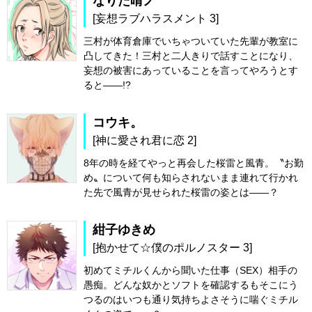
なりた晴ノ
[妄想ラブハラスメント 3]
三村が体育倉庫でいちゃついていた先輩が教室に
凸してきた！三村と二人きりで話すことになり、
妄想の被害にあっていることを言ってやろうとす
ると――!?
コウキ。
[神に愛され君に恋 2]
8年の時を経てやっと再会した桜雷と風青。〝お勤
め〟について何も知らされないまま連れて行かれ
た先で風青が見せられた桜雷の姿とは――？
紺子ゆきめ
[抱かせて☆僕のポルノスター 3]
初めてミチルくんから聞いた仕事（SEX）相手の
愚痴。どんな奴かとソフトを確認するもそこにう
つるのはいつも通り気持ちよさそうに喘ぐミチル