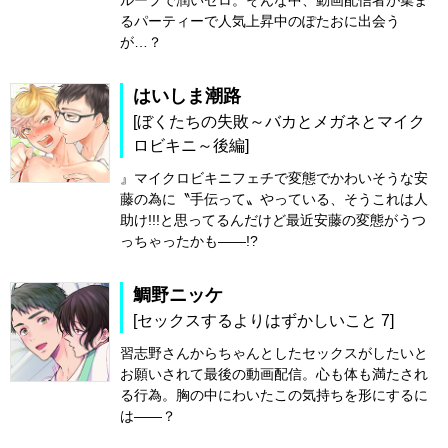
ループで潤いゼロ。そんな中、動画配信者が集ま
るパーティーで人気上昇中のぽたおに出会う
が…？
はいしま潮路
[ぼくたちの失敗～バカとメガネとマイク
ロビキニ～後編]
』マイクロビキニフェチで変態でかわいそうな安
藤の為に〝手伝って〟やっている、そうこれは人
助け!!!と思ってるんだけど最近安藤の変態がうつ
っちゃったかも――!?
鯛野ニッケ
[セックスするよりはずかしいこと 7]
習志野さんからちゃんとしたセックスがしたいと
お願いされて最後の動画配信。心も体も満たされ
る行為。胸の中にわいたこの気持ちを形にするに
は――？