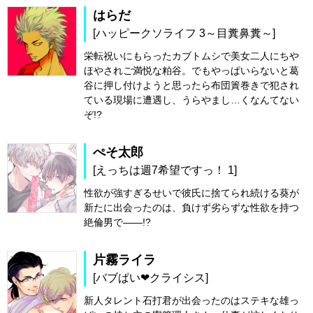
はらだ
[ハッピークソライフ 3～目糞鼻糞～]
栄転祝いにもらったカブトムシで美女二人にちや
ほやされご満悦な粕谷。でもやっぱいらないと葛
谷に押し付けようと思ったら布団簀巻きで犯され
ている現場に遭遇し、うらやまし…くなんてない
ぞ!?
ぺそ太郎
[えっちは週7希望ですっ！ 1]
性欲が強すぎるせいで彼氏に捨てられ続ける葵が
新たに出会ったのは、負けず劣らずな性欲を持つ
絶倫男で――!?
片霧ライラ
[バブぱい❤クライシス]
新人タレント石打君が出会ったのはステキな雄っ