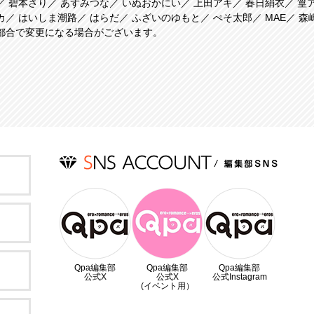
碧本さり
あずみつな
いぬおかにい
上田アキ
春日絹衣
篁
カ
はいしま潮路
はらだ
ふざいのゆもと
ぺそ太郎
MAE
森
都合で変更になる場合がございます。
Qpa編集部
Qpa編集部
Qpa編集部
公式X
公式X
公式Instagram
(イベント用）