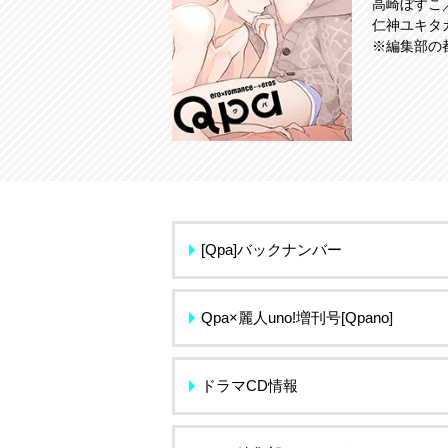
高崎ぼすこ
仁神ユキタ
※編集部の
[Qpa]バックナンバー
Qpa×麗人uno!増刊号[Qpano]
ドラマCD情報