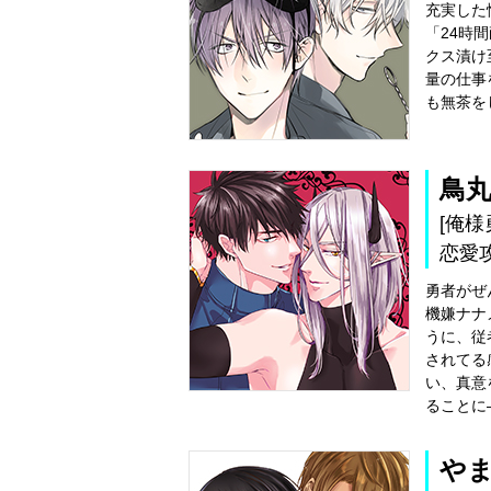
充実した
「24時
クス漬け
量の仕事
も無茶を
鳥
[俺
恋愛攻
勇者がぜ
機嫌ナナ
うに、従
されてる
い、真意
ることに
や