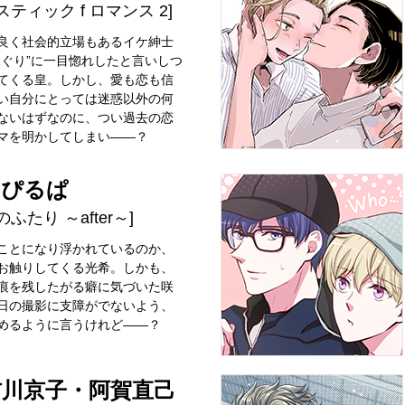
スティック f ロマンス 2]
良く社会的立場もあるイケ紳士
ふぐり”に一目惚れしたと言いしつ
てくる皇。しかし、愛も恋も信
い自分にとっては迷惑以外の何
ないはずなのに、つい過去の恋
マを明かしてしまい――？
間ぴるぱ
のふたり ～after～]
ことになり浮かれているのか、
お触りしてくる光希。しかも、
痕を残したがる癖に気づいた咲
日の撮影に支障がでないよう、
めるように言うけれど――？
吉川京子・阿賀直己