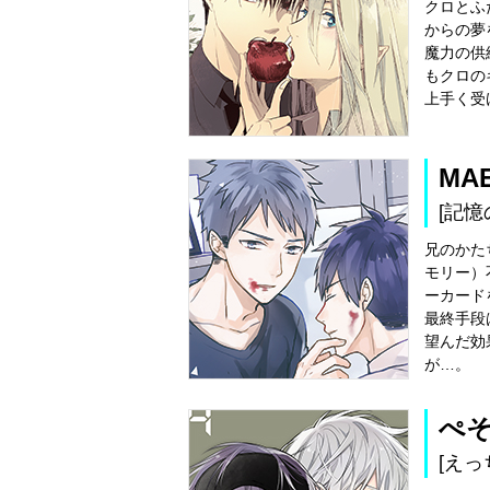
クロとふ
からの夢
魔力の供
もクロの
上手く受
MA
[記憶
兄のかた
モリー）
ーカード
最終手段
望んだ効
が…。
ぺ
[えっ