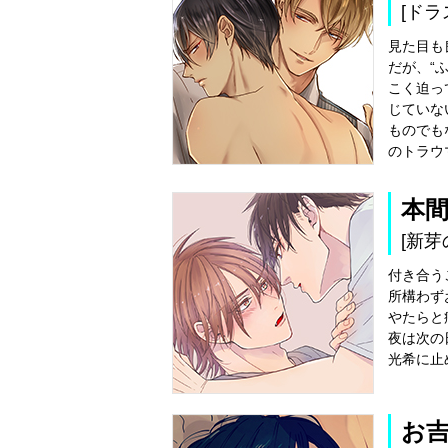
[ドラ
見た目も
だが、“
こく迫っ
じていな
ものでも
のトラウ
本
[新芽
付き合う
所構わず
やたらと
夜は次の
光希に止
お