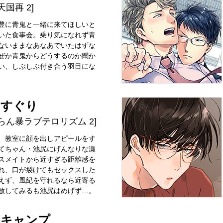
天国再 2]
豊に青鬼と一緒に来てほしいと
いた食事会。乗り気になれず青
ないままなあなあでいたはずな
ぜか青鬼からどうするのか聞か
い、しぶしぶ付き合う羽目にな
口すぐり
らん暴ラブテロリズム 2]
、教室に顔を出しアピールをす
てちゃん・池尻にげんなりな瀬
スメイトから近すぎる距離感を
れ、口が裂けてもセックスした
えず、風紀を守れるなら近寄る
放してみるも池尻はめげず…。
上キャンプ