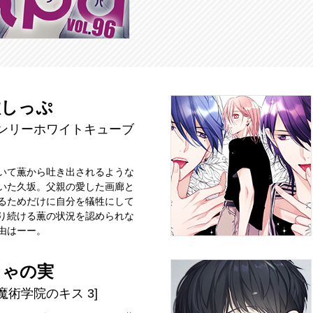
汰しっぷ
ブンリーホワイトキューブ
いて薫から吐き出されるような
いた久坂。父親の愛した画廊と
るためだけに自分を犠牲にして
り続ける薫の状況を認められな
由はーー。
しゃの実
魔術学院のキス 3]