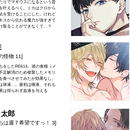
たりでマギウスになるという昔
を叶えるべく、ミカはクロから
給を受けることにした。けれど
キスから伝わる魔力が強すぎて
け取ることができなくて…？
E
の怪物 11]
ちをしたRE614。彼の食糧（メ
不足解消のため複製したメモリ
を食べさせてみたが効果なし。
は体液…。最初は唾液、それも
果は得られず血液を与える
そ太郎
ちは週７希望ですっ！ 3]