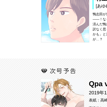
[あゆ
鴨志田が
――！な
済んだ鴨
訳なく思
かも」と
が…？
Qpa v
2019年
表紙：高