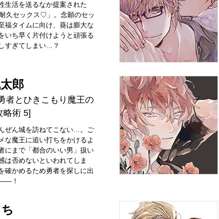
性生活を送るなか提案された
間耐久セックス♡」。念願のセッ
至福タイムに向け、葵は膨大な
をいち早く片付けようと頑張る
しすぎてしまい…？
丸太郎
様勇者とひきこもり魔王の
略術 5]
んぜん城を訪ねてこない…。ご
メな魔王に追い打ちをかけるよ
者にまで「都合のいい男」扱い
感は否めないといわれてしま
を確かめるため勇者を探しに出
――！
まち