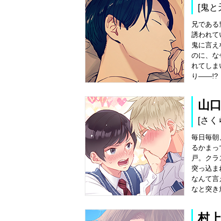
[鬼と
兄である
誘われて
鬼に言え
のに、な
れてしま
り――!?
山
[さく
毎日毎朝
るかまっ
戸。クラ
突っ込ま
なんて言
なと突き
村