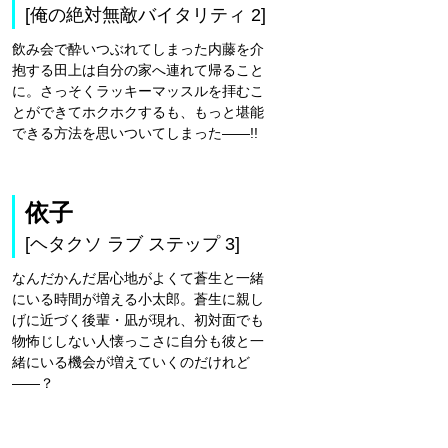
[俺の絶対無敵バイタリティ 2]
飲み会で酔いつぶれてしまった内藤を介
抱する田上は自分の家へ連れて帰ること
に。さっそくラッキーマッスルを拝むこ
とができてホクホクするも、もっと堪能
できる方法を思いついてしまった――!!
依子
[ヘタクソ ラブ ステップ 3]
なんだかんだ居心地がよくて蒼生と一緒
にいる時間が増える小太郎。蒼生に親し
げに近づく後輩・凪が現れ、初対面でも
物怖じしない人懐っこさに自分も彼と一
緒にいる機会が増えていくのだけれど
――？