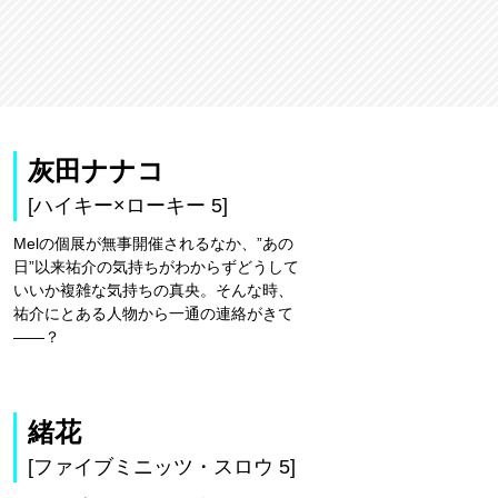
灰田ナナコ
[ハイキー×ローキー 5]
Melの個展が無事開催されるなか、”あの
日”以来祐介の気持ちがわからずどうして
いいか複雑な気持ちの真央。そんな時、
祐介にとある人物から一通の連絡がきて
――？
緒花
[ファイブミニッツ・スロウ 5]