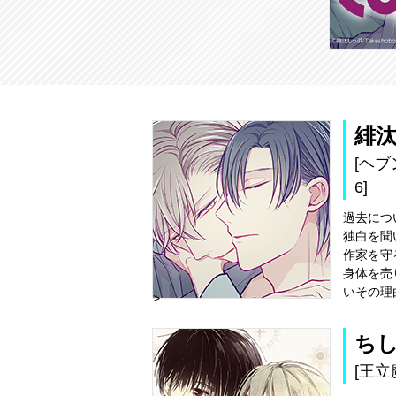
緋
[ヘ
6]
過去につ
独白を聞
作家を守
身体を売
いその理
>
ち
[王立