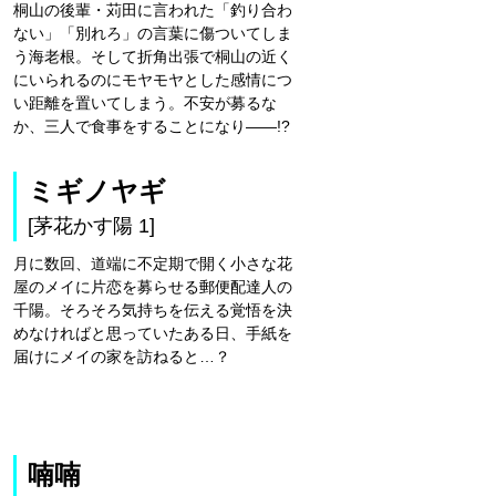
桐山の後輩・苅田に言われた「釣り合わ
ない」「別れろ」の言葉に傷ついてしま
う海老根。そして折角出張で桐山の近く
にいられるのにモヤモヤとした感情につ
い距離を置いてしまう。不安が募るな
か、三人で食事をすることになり――!?
ミギノヤギ
[茅花かす陽 1]
月に数回、道端に不定期で開く小さな花
屋のメイに片恋を募らせる郵便配達人の
千陽。そろそろ気持ちを伝える覚悟を決
めなければと思っていたある日、手紙を
届けにメイの家を訪ねると…？
喃喃