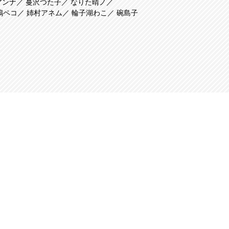
アンナ
蔓沢つた子
なりた晴ノ
嶋ペコ
姉村アネム
輪子湖わこ
碗島子