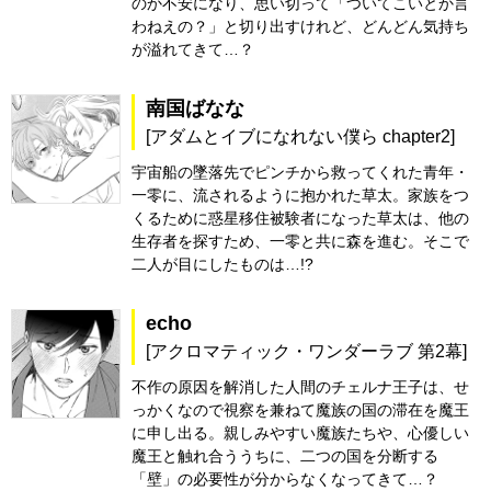
のか不安になり、思い切って「ついてこいとか言
わねえの？」と切り出すけれど、どんどん気持ち
が溢れてきて…？
南国ばなな
[アダムとイブになれない僕ら chapter2]
宇宙船の墜落先でピンチから救ってくれた青年・
一零に、流されるように抱かれた草太。家族をつ
くるために惑星移住被験者になった草太は、他の
生存者を探すため、一零と共に森を進む。そこで
二人が目にしたものは…!?
echo
[アクロマティック・ワンダーラブ 第2幕]
不作の原因を解消した人間のチェルナ王子は、せ
っかくなので視察を兼ねて魔族の国の滞在を魔王
に申し出る。親しみやすい魔族たちや、心優しい
魔王と触れ合ううちに、二つの国を分断する
「壁」の必要性が分からなくなってきて…？