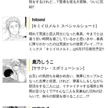
悟をするけれど…？賢者を巡る大冒険、ついに完
結!!
hitomi
[キミイロメルト スペシャルショート]
晴れて荒波と恋人同士になった春真。今までとは
違う甘い時間を過ごしているかと思いきや…春真
に降りかかったのは荒波からの放置プレイ…!?コ
ミックス「キミイロメルト」は6月27日発売予定!!
鹿乃しうこ
[ササクレ・エボリューション]
お互いの気持ちを確かめ合い、無事にカップルと
なった志摩と佐渡。けれど、寮暮らしをしながら
部活をする二人には、イチャイチャする場所と時
間が足りなくて!?そんな二人を見兼ねた日向の計
らいで、絢斗の部屋を借りることに…!?