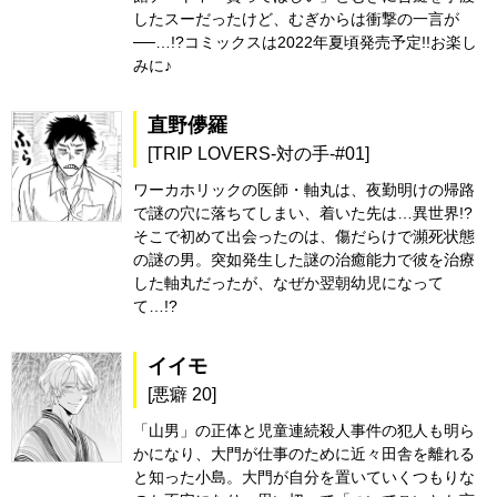
したスーだったけど、むぎからは衝撃の一言が
──…!?コミックスは2022年夏頃発売予定!!お楽し
みに♪
直野儚羅
[TRIP LOVERS-対の手-#01]
ワーカホリックの医師・軸丸は、夜勤明けの帰路
で謎の穴に落ちてしまい、着いた先は…異世界!?
そこで初めて出会ったのは、傷だらけで瀕死状態
の謎の男。突如発生した謎の治癒能力で彼を治療
した軸丸だったが、なぜか翌朝幼児になって
て…!?
イイモ
[悪癖 20]
「山男」の正体と児童連続殺人事件の犯人も明ら
かになり、大門が仕事のために近々田舎を離れる
と知った小島。大門が自分を置いていくつもりな