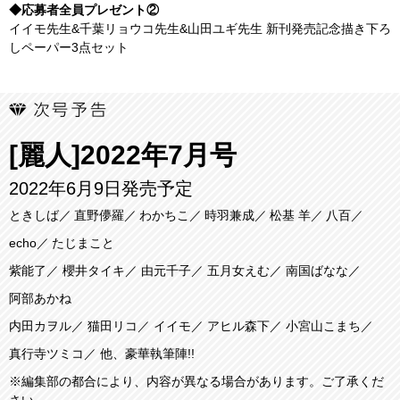
◆応募者全員プレゼント②
イイモ先生&千葉リョウコ先生&山田ユギ先生 新刊発売記念描き下ろ
しペーパー3点セット
[麗人]2022年7月号
2022年6月9日発売予定
ときしば
直野儚羅
わかちこ
時羽兼成
松基 羊
八百
echo
たじまこと
紫能了
櫻井タイキ
由元千子
五月女えむ
南国ばなな
阿部あかね
内田カヲル
猫田リコ
イイモ
アヒル森下
小宮山こまち
真行寺ツミコ
他、豪華執筆陣!!
※編集部の都合により、内容が異なる場合があります。ご了承くだ