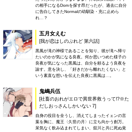
の相手になるDomを探す昂だったが、過去に自分
に告白してきたNormalの幼馴染・充に止めら
れ…？
五月女えむ
[我が恋はしのぶれど 第六話]
黒風が滝の神様であることを知り、彼が滝へ帰り
たいのかが気になる良夜。何か思いつめた様子の
良夜が気になった黒風は、自分を頼るよう良夜を
諭す。意を決し、「好きだから離れたくない」と
いう素直な想いを伝えた良夜に黒風は…。
鬼嶋兵伍
[社畜のおれがエロで異世界救うって!?※た
だしおっさんしかいない 7]
自身の役目を全うし、消えてしまったイェンの言
葉を胸に、魔王〈久世の月〉に立ち向かう創万。
呆気なく飲み込まれてしまい、舘川と共に死ぬ覚