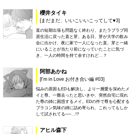
櫻井タイキ
[まだまだ、いいこいいこってして♥3]
直の短期出張も問題なく終わり、またラブラブ同
居生活に戻った直と芽。ある日、芽が大学の飲み
会に出かけ、夜に家で一人になった直。芽と一緒
にいることが当たり前になっていたことに気づ
き、一人の時間を持て余すけれど…？
阿部あかね
[I’m in Love お付き合い編 #03]
悩みの原因もEDも解決し、より一層愛を深めたメ
イと尊。一難去ったと思いきや、突然自宅に現れ
た尊の姉に困惑するメイ。EDの件で尊を心配する
ブラコン気味の姉に詰め寄られ、これってもしか
して試されてる──…!?
アヒル森下