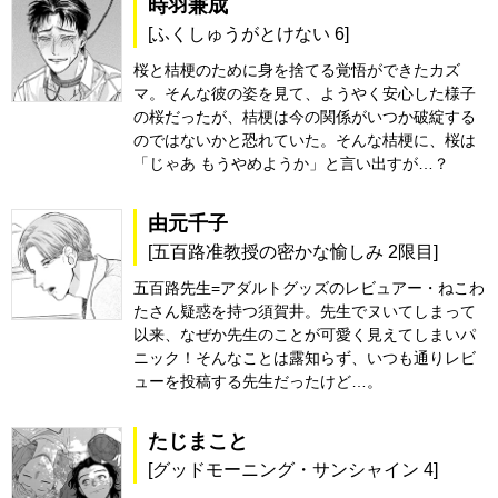
時羽兼成
[ふくしゅうがとけない 6]
桜と桔梗のために身を捨てる覚悟ができたカズ
マ。そんな彼の姿を見て、ようやく安心した様子
の桜だったが、桔梗は今の関係がいつか破綻する
のではないかと恐れていた。そんな桔梗に、桜は
「じゃあ もうやめようか」と言い出すが…？
由元千子
[五百路准教授の密かな愉しみ 2限目]
五百路先生=アダルトグッズのレビュアー・ねこわ
たさん疑惑を持つ須賀井。先生でヌいてしまって
以来、なぜか先生のことが可愛く見えてしまいパ
ニック！そんなことは露知らず、いつも通りレビ
ューを投稿する先生だったけど…。
たじまこと
[グッドモーニング・サンシャイン 4]