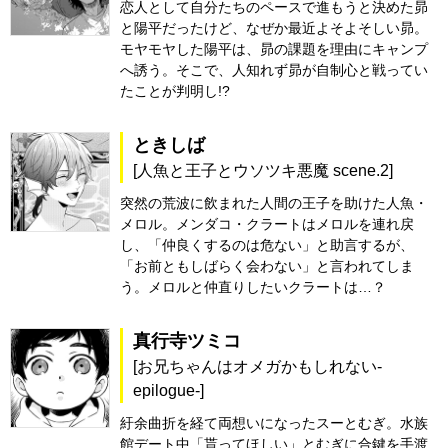
恋人として自分たちのペースで進もうと決めた昴
と陽平だったけど、なぜか最近よそよそしい昴。
モヤモヤした陽平は、昴の課題を理由にキャンプ
へ誘う。そこで、人知れず昴が自制心と戦ってい
たことが判明し!?
ときしば
[人魚と王子とウソツキ悪魔 scene.2]
突然の荒波に飲まれた人間の王子を助けた人魚・
メロル。メンダコ・クラートはメロルを連れ戻
し、「仲良くするのは危ない」と助言するが、
「お前ともしばらく会わない」と言われてしま
う。メロルと仲直りしたいクラートは…？
真行寺ツミコ
[お兄ちゃんはオメガかもしれない-
epilogue-]
紆余曲折を経て両想いになったスーとむぎ。水族
館デート中「貰ってほしい」とむぎに合鍵を手渡