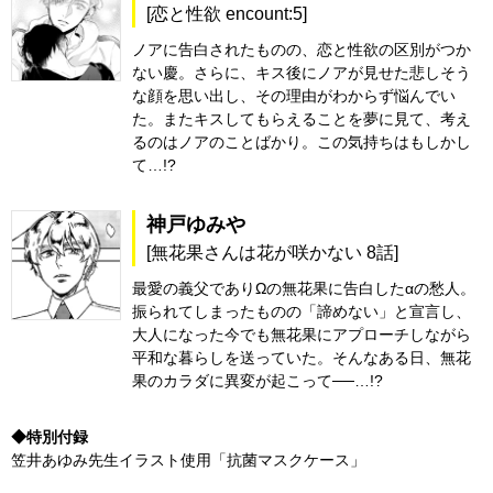
[恋と性欲 encount:5]
ノアに告白されたものの、恋と性欲の区別がつか
ない慶。さらに、キス後にノアが見せた悲しそう
な顔を思い出し、その理由がわからず悩んでい
た。またキスしてもらえることを夢に見て、考え
るのはノアのことばかり。この気持ちはもしかし
て…!?
神戸ゆみや
[無花果さんは花が咲かない 8話]
最愛の義父でありΩの無花果に告白したαの愁人。
振られてしまったものの「諦めない」と宣言し、
大人になった今でも無花果にアプローチしながら
平和な暮らしを送っていた。そんなある日、無花
果のカラダに異変が起こって──…!?
◆特別付録
笠井あゆみ先生イラスト使用「抗菌マスクケース」