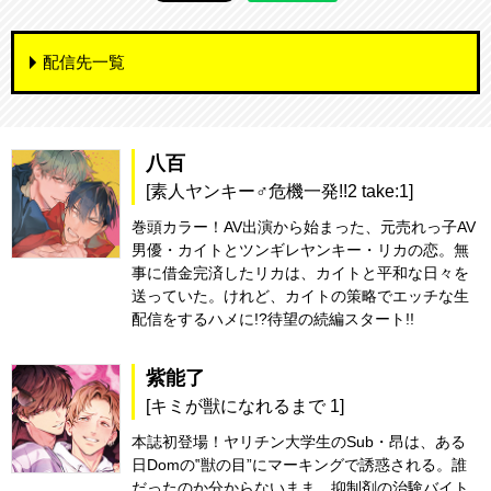
配信先一覧
八百
[素人ヤンキー♂危機一発!!2 take:1]
巻頭カラー！AV出演から始まった、元売れっ子AV
男優・カイトとツンギレヤンキー・リカの恋。無
事に借金完済したリカは、カイトと平和な日々を
送っていた。けれど、カイトの策略でエッチな生
配信をするハメに!?待望の続編スタート!!
紫能了
[キミが獣になれるまで 1]
本誌初登場！ヤリチン大学生のSub・昂は、ある
日Domの‟獣の目”にマーキングで誘惑される。誰
だったのか分からないまま、抑制剤の治験バイト