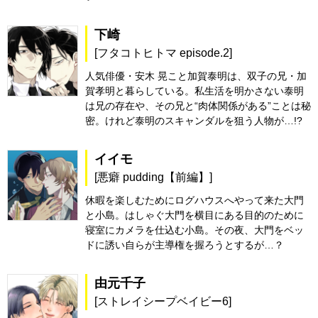
下崎
[フタコトヒトマ episode.2]
人気俳優・安木 晃こと加賀泰明は、双子の兄・加
賀孝明と暮らしている。私生活を明かさない泰明
は兄の存在や、その兄と“肉体関係がある”ことは秘
密。けれど泰明のスキャンダルを狙う人物が…!?
イイモ
[悪癖 pudding【前編】]
休暇を楽しむためにログハウスへやって来た大門
と小島。はしゃぐ大門を横目にある目的のために
寝室にカメラを仕込む小島。その夜、大門をベッ
ドに誘い自らが主導権を握ろうとするが…？
由元千子
[ストレイシープベイビー6]