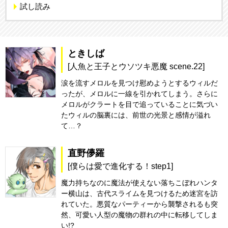
試し読み
ときしば
[人魚と王子とウソツキ悪魔 scene.22]
涙を流すメロルを見つけ慰めようとするウィルだ
ったが、メロルに一線を引かれてしまう。さらに
メロルがクラートを目で追っていることに気づい
たウィルの脳裏には、前世の光景と感情が溢れ
て…？
直野儚羅
[僕らは愛で進化する！step1]
魔力持ちなのに魔法が使えない落ちこぼれハンタ
ー横山は、古代スライムを見つけるため迷宮を訪
れていた。悪質なパーティーから襲撃されるも突
然、可愛い人型の魔物の群れの中に転移してしま
い!?