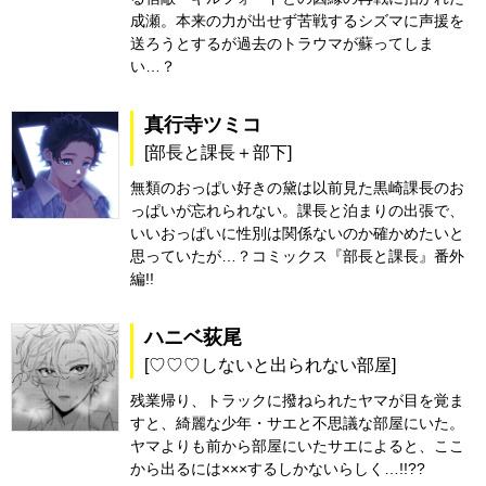
成瀬。本来の力が出せず苦戦するシズマに声援を
送ろうとするが過去のトラウマが蘇ってしま
い…？
真行寺ツミコ
[部長と課長＋部下]
無類のおっぱい好きの黛は以前見た黒崎課長のお
っぱいが忘れられない。課長と泊まりの出張で、
いいおっぱいに性別は関係ないのか確かめたいと
思っていたが…？コミックス『部長と課長』番外
編!!
ハニベ荻尾
[♡♡♡しないと出られない部屋]
残業帰り、トラックに撥ねられたヤマが目を覚ま
すと、綺麗な少年・サエと不思議な部屋にいた。
ヤマよりも前から部屋にいたサエによると、ここ
から出るには×××するしかないらしく…!!??