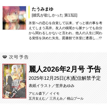
たうみまゆ
[彼氏が欲しかった 第13話]
氷室への恋心を自覚して以来、ずっと彼の事を考
えてしまう高井。友人の槇尾から脈ナシでも自分
から関わるしかないと言われ、他人の人生に関わ
る覚悟を決めた矢先、図書館で氷室に遭遇し…!?
麗人2026年2月号 予告
2025年12月25日(木)配信解禁予定
表紙イラスト／笠井あゆみ
アヒル森下
イイモ
五月女えむ
三月えみ
桃山プール