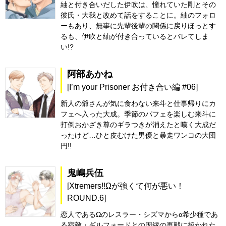
紬と付き合いだした伊吹は、憧れていた剛とその
彼氏・大我と改めて話をすることに。紬のフォロ
ーもあり、無事に先輩後輩の関係に戻りほっとす
るも、伊吹と紬が付き合っているとバレてしま
い!?
阿部あかね
[I’m your Prisoner お付き合い編 #06]
新人の爺さんが気に食わない来斗と仕事帰りにカ
フェへ入った大成。季節のパフェを楽しむ来斗に
打倒おかざき尊のギラつきが消えたと嘆く大成だ
ったけど…ひと皮むけた男優と暴走ワンコの大団
円!!
鬼嶋兵伍
[Xtremers!!Ωが強くて何が悪い！
ROUND.6]
恋人であるΩのレスラー・シズマからα希少種であ
る宿敵・ギルフォードとの因縁の再戦に招かれた