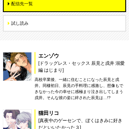
配信先一覧
試し読み
エンゾウ
[ドラッグレス・セックス 辰見と戌井 溺愛
編 はじまり]
高校卒業後、一緒に住むことになった辰見と戌
井。同棲初日、辰見の手料理に感激し、想像もで
きなかった今の幸せに感極まり泣き出してしまう
戌井。そんな彼の姿に絆された辰見は…!?
猫田リコ
[真夜中のゲーセンで、ぼくはきみに好き
だといいたかった３]