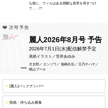
な彼に、ウィルはある残酷な真実を突きつけ
て……!?
麗人2026年8月号 予告
2026年7月1日(水)配信解禁予定
表紙イラスト／笠井あゆみ
犬太郎
エンゾウ
鬼嶋兵伍
日乃チハヤ
桃山プール
[麗人]バックナンバー
投稿・持ち込み募集