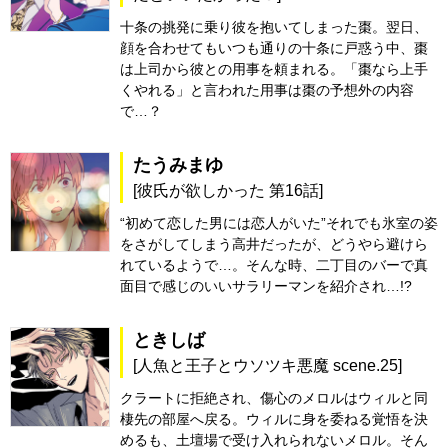
十条の挑発に乗り彼を抱いてしまった棗。翌日、
顔を合わせてもいつも通りの十条に戸惑う中、棗
は上司から彼との用事を頼まれる。「棗なら上手
くやれる」と言われた用事は棗の予想外の内容
で…？
たうみまゆ
[彼氏が欲しかった 第16話]
“初めて恋した男には恋人がいた”それでも氷室の姿
をさがしてしまう高井だったが、どうやら避けら
れているようで…。そんな時、二丁目のバーで真
面目で感じのいいサラリーマンを紹介され…!?
ときしば
[人魚と王子とウソツキ悪魔 scene.25]
クラートに拒絶され、傷心のメロルはウィルと同
棲先の部屋へ戻る。ウィルに身を委ねる覚悟を決
めるも、土壇場で受け入れられないメロル。そん