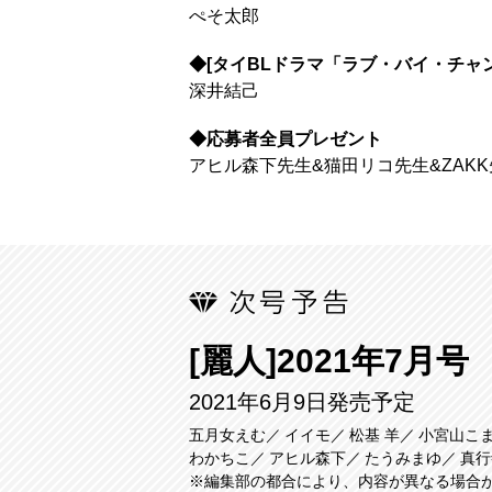
ぺそ太郎
◆[タイBLドラマ「ラブ・バイ・チャ
深井結己
◆応募者全員プレゼント
アヒル森下先生&猫田リコ先生&ZAK
[麗人]2021年7月号
2021年6月9日発売予定
五月女えむ
イイモ
松基 羊
小宮山こ
わかちこ
アヒル森下
たうみまゆ
真行
※編集部の都合により、内容が異なる場合