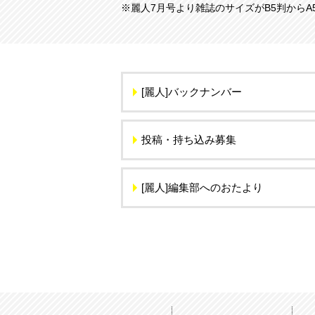
※麗人7月号より雑誌のサイズがB5判から
[麗人]バックナンバー
投稿・持ち込み募集
[麗人]編集部へのおたより