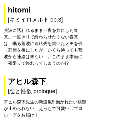
hitomi
[キミイロメルト ep.3]
荒波に誘われるまま一夜を共にした春
真。一度きりで終わらせたくない春真
は、眠る荒波に連絡先を書いたメモを残
し部屋を後にしたが、いくら待っても荒
波から連絡は来ない…。このまま本当に
一夜限りで終わってしまうのか!?
アヒル森下
[恋と性欲 prologue]
アヒル森下先生の新連載!!!抱かれたい欲望
が止められない…えっちで可愛い♡プロ
ローグをお届け!!