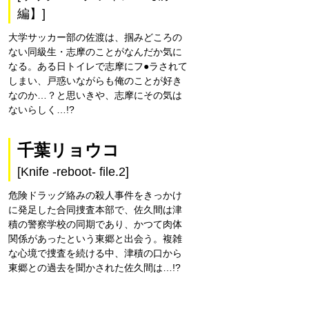
編】]
大学サッカー部の佐渡は、掴みどころの
ない同級生・志摩のことがなんだか気に
なる。ある日トイレで志摩にフ●ラされて
しまい、戸惑いながらも俺のことが好き
なのか…？と思いきや、志摩にその気は
ないらしく…!?
千葉リョウコ
[Knife -reboot- file.2]
危険ドラッグ絡みの殺人事件をきっかけ
に発足した合同捜査本部で、佐久間は津
積の警察学校の同期であり、かつて肉体
関係があったという東郷と出会う。複雑
な心境で捜査を続ける中、津積の口から
東郷との過去を聞かされた佐久間は…!?