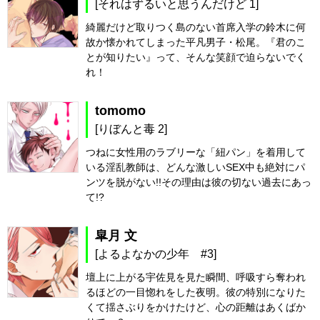
[それはずるいと思うんだけど 1]
綺麗だけど取りつく島のない首席入学の鈴木に何
故か懐かれてしまった平凡男子・松尾。『君のこ
とが知りたい』って、そんな笑顔で迫らないでく
れ！
tomomo
[りぼんと毒 2]
つねに女性用のラブリーな「紐パン」を着用して
いる淫乱教師は、どんな激しいSEX中も絶対にパ
ンツを脱がない!!その理由は彼の切ない過去にあっ
て!?
皐月 文
[よるよなかの少年 #3]
壇上に上がる宇佐見を見た瞬間、呼吸すら奪われ
るほどの一目惚れをした夜明。彼の特別になりた
くて揺さぶりをかけたけど、心の距離はあくばか