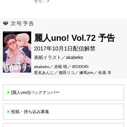
りで…？
麗人uno! Vol.72 予告
2017年10月1日配信解禁
表紙イラスト／akabeko
akabeko
赤根 晴
iRODORi
星名あんじ
猫田リコ
練馬zim
松基 羊
[麗人uno!]バックナンバー
投稿・持ち込み募集