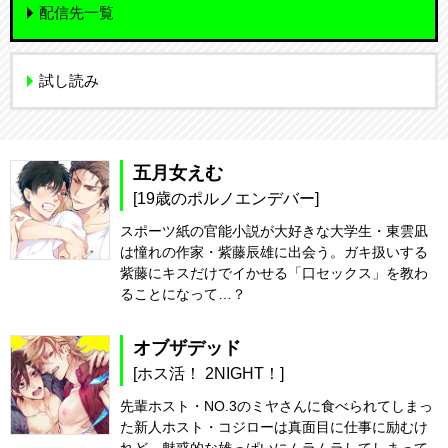
配信先一覧
試し読み
五月女えむ
[19歳のポルノエンデバー]
スポーツ紙の官能小説が大好きな大学生・東雲凪
は憧れの作家・紫藤辰雄に出会う。ガキ扱いする
紫藤にキスだけでイかせる「口セックス」を教わ
ることになって…？
オブザデッド
[ホス活！ 2NIGHT！]
先輩ホスト・NO.3のミヤさんに食べられてしまっ
た新人ホスト・コジローは真面目に仕事に励むけ