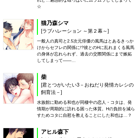
れど…魅惑的な雄っぱいにムラムラしてしまって
☆
猫乃森シマ
[ラブハレーション ～第２幕～]
一般人の真司と2.5次元俳優の風馬はとあるきっか
けからセフレの関係に!?彼とのHに乱れまくる風馬
の身体が忘れられず、過去の交際関係にまで嫉妬
してしまって――…
柴
[君とつがいたい3－おねだり発情カレシの
飼育法－]
水族館に勤める和也が同棲中の恋人・コタは、発
情期が周期的に訪れる困った体質。Hの負担を減ら
すためコタに自慰を教えることにした和也は…？
アヒル森下