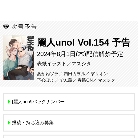
麗人uno! Vol.154 予告
2024年8月1日(木)配信解禁予定
表紙イラスト／マスシタ
あかねソラ
内田カヲル
雫リオン
下心ぽよ
でん蔵
春路ON
マスシタ
[麗人uno!]バックナンバー
投稿・持ち込み募集