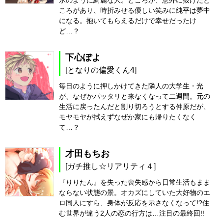
氷のように綺麗な人。ところが、意外に抜けたと
ころがあり、時折みせる優しい笑みに純平は夢中
になる。抱いてもらえるだけで幸せだったけ
ど…？
下心ぽよ
[となりの偏愛くん4]
毎日のように押しかけてきた隣人の大学生・光
が、なぜかパッタリと来なくなって二週間。元の
生活に戻ったんだと割り切ろうとする仲原だが、
モヤモヤが拭えずなぜか家にも帰りたくなく
て…？
才田もちお
[ガチ推し☆リアリティ４]
『りりたん』を失った喪失感から日常生活もまま
ならない状態の景。オカズにしていた大好物のエ
ロ同人にすら、身体が反応を示さなくなって!?住
む世界が違う2人の恋の行方は…注目の最終回!!