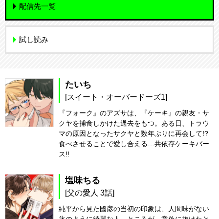
配信先一覧
試し読み
たいち
[スイート・オーバードーズ1]
『フォーク』のアズサは、『ケーキ』の親友・サ
クヤを捕食しかけた過去をもつ。ある日、トラウ
マの原因となったサクヤと数年ぶりに再会して!?
食べさせることで愛し合える…共依存ケーキバー
ス!!
塩味ちる
[父の愛人 3話]
純平から見た國彦の当初の印象は、人間味がない