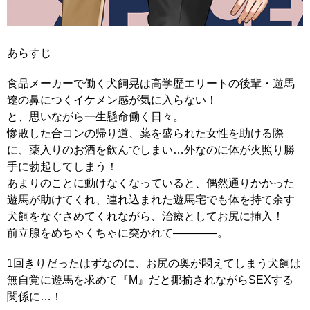
あらすじ
食品メーカーで働く犬飼晃は高学歴エリートの後輩・遊馬
遼の鼻につくイケメン感が気に入らない！
と、思いながら一生懸命働く日々。
惨敗した合コンの帰り道、薬を盛られた女性を助ける際
に、薬入りのお酒を飲んでしまい…外なのに体が火照り勝
手に勃起してしまう！
あまりのことに動けなくなっていると、偶然通りかかった
遊馬が助けてくれ、連れ込まれた遊馬宅でも体を持て余す
犬飼をなぐさめてくれながら、治療としてお尻に挿入！
前立腺をめちゃくちゃに突かれて――――。
1回きりだったはずなのに、お尻の奥が悶えてしまう犬飼は
無自覚に遊馬を求めて『M』だと揶揄されながらSEXする
関係に…！