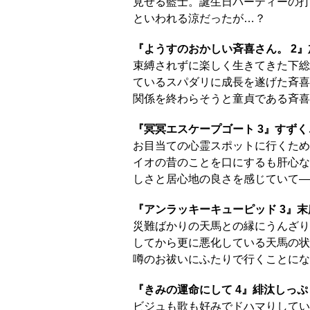
見せる藍士。誕生日パーティーの打
といわれる涼だったが…？
『ようすのおかしい斉喜さん。 2
束縛されずに楽しく生きてきた下総
ているスパダリに成長を遂げた斉喜
関係を終わらそうと童貞である斉喜
『冥冥エスケープゴート 3』すずく
お目当ての心霊スポットに行くため
イオの昔のことを口にするも肝心な
しさと居心地の良さを感じていて―
『アンラッキーキューピッド 3』末
災難ばかりの天馬との縁にうんざり
してから更に悪化している天馬の状
噂のお祓いにふたりで行くことにな
『きみの運命にして 4』緋汰しっぷ
ビジュも歌も好みでドハマりしてい