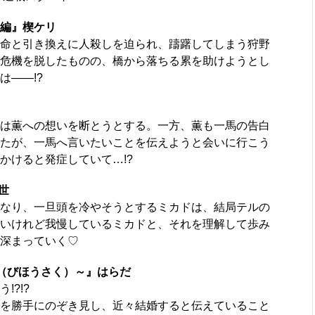
 後編』楔ケリ
命と引き換えに人殺しを迫られ、躊躇してしまう狩野
危機を脱したものの、橋から落ちる累を助けようとし
は――!?
は薫への想いを断とうとする。一方、薫も一馬の告白
たが、一馬へ言いたいことを伝えようと会いに行こう
かけると発症していて…!?
世
なり、一旦頭を冷やそうとするミカドは、結局テルの
いけれど我慢しているミカドと、それを理解して歩み
深まっていく♡
策（びほうさく）～』はらだ
?!?
を勝手にのぞき見し、近々結婚すると伝えていること