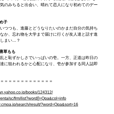
気のみちると出会い、晴れて恋人になり初めてのデー
め子
いつつも、進藤とどうなりたいのかまだ自分の気持ち
なか、忘れ物を大学まで届けに行くが友人達と話す進
しまい…？
』唐草もも
乱と恥ずかしさでいっぱいの壱。一方、正道は昨日の
達に狙われるかと心配になり、壱が参加する同人誌即
＝＝＝＝＝＝＝＝＝＝＝＝＝
pan.yahoo.co.jp/books/124312/
/renta/sc/frm/list?word[]=Qpa&col=info
w.cmoa.jp/search/result/?word=Qpa&sort=16