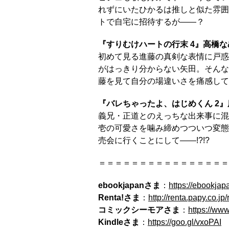
れずにいたひかるは推しと似た雰囲
トで自宅に招待するが――？
『すりむけハートの行末 4』高橋な
初めて見る進藤の真剣な表情に戸惑
がはっきり分からない矢田。そんな
藤を見て自分の場違いさを痛感して
『バレちゃったよ、はじめくん 2
義兄・正道とのえっちな出来事に混
壱の可愛さを噛み締めつついつ変態
売会に行くことにして――!?!?
＝＝＝＝＝＝＝＝＝＝＝＝＝＝＝＝
ebookjapanさま
：
https://ebookja
Renta!さま
：
http://renta.papy.co.jp
コミックシーモアさま
：
https://ww
Kindleさま
：
https://goo.gl/vxoPAI