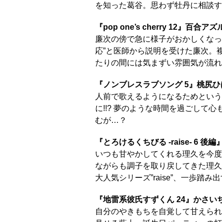
を知った葛谷。思わず牡丹に相談す
『pop one’s cherry 12』百合アズ
廉次の傍で急に様子がおかしくなっ
応”と医師から説明を受けた廉次。
たりの間には気まずい雰囲気が流れ
『ノンブレスラブソング 5』桃尻ひ
人前で歌えるようになるためという
に!!? 夢のような時間を過ごして
むが…？
『とろけるくちびる -raise- 6 後
いつも甘やかしてくれる理久を今度
ながらも調子を取り戻してきた理久
大人気シリーズ”raise”、一歩踏
『地雷系彼氏すずくん 24』かさい
自分のやきもちを自覚して甘えられ