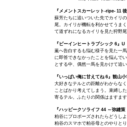
『メメントスカーレット-ripe- 11
蘇芳たちに追いついた先でカイリの
尾。カイリが機転を利かせてうまく
て道ずれになるカイリを見た狩野尾
『ビーインヒートラブシック 6』U
薫へ告白するも悩む様子を見た一馬
に即答できなかったことを悩んでい
とする中、偶然一馬を見かけて追い
『いっぱい俺に甘えてね 6』観山小
大好きなテルとの距離がわからなく
ことばかり考えてしまう。束縛した
寄るテル。ふたりの関係はますます
『ハッピークソライフ 44 ～弥縫
粕谷にプロポーズされたらどうしよう!
粕谷のスマホで粕谷母とのやりとり