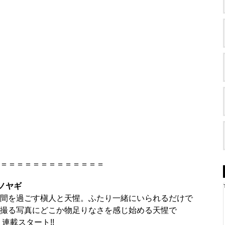
＝＝＝＝＝＝＝＝＝＝＝＝＝
ギノヤギ
間を過ごす槇人と天惺。ふたり一緒にいられるだけで
撮る写真にどこか物足りなさを感じ始める天惺で
連載スタート!!