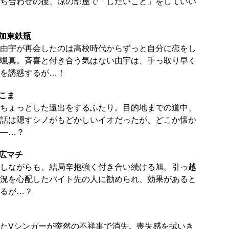
ち合わせの後、涼の部屋で「したいこと」をしていい
』加東鉄瓶
由宇が再会したのは高校時代からずっと自分に恋をし
颯真。斉喜と付き合う気はない由宇は、手っ取り早く
を誘惑するが…！
こま
ちょっとした遠出をするふたり。目的地までの道中、
話は隠すシノがもどかしいイオだったが、どこか懐か
―…？
広マチ
しながらも、結局辛抱強く付き合い続ける旭。引っ越
況を心配したバイト先の人に勧められ、効果があると
るが…？
たVシンガーが突然の不祥事で消失。喪失感を拭いき