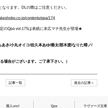
となります。DLの際はご注意ください。
takeshobo.co.jp/contents/qpa/174
定のQpa vol.175は表紙に末広マチ先生が登場★
ちあき/小丸オイコ/佐久本あゆ/爺太/那木渡/なりた晴ノ/
る場合がございます。ご了承下さい。）
記事一覧
過去の記事＞
麗人uno!
Qpa
ラヴァーズ文庫