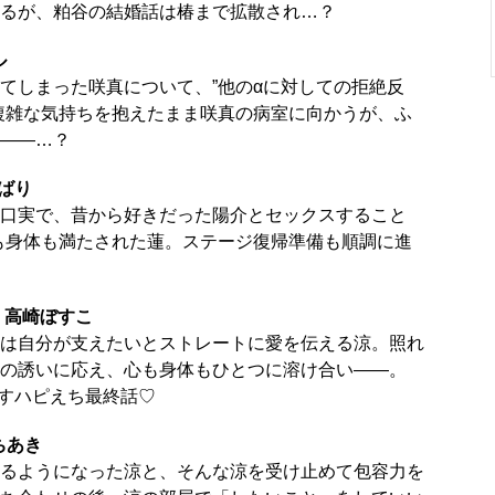
るが、粕谷の結婚話は椿まで拡散され…？
ル
てしまった咲真について、”他のαに対しての拒絶反
複雑な気持ちを抱えたまま咲真の病室に向かうが、ふ
――…？
ばり
口実で、昔から好きだった陽介とセックスすること
心も身体も満たされた蓮。ステージ復帰準備も順調に進
編』高崎ぼすこ
は自分が支えたいとストレートに愛を伝える涼。照れ
の誘いに応え、心も身体もひとつに溶け合い――。
み出すハピえち最終話♡
ちあき
るようになった涼と、そんな涼を受け止めて包容力を