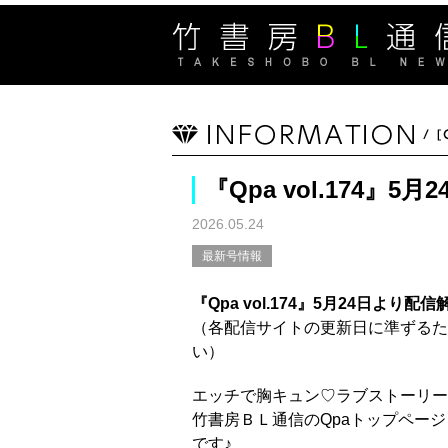
『Qpa vol.174』
2026.05.24
最新号情報
『Qpa vol.174』5月24日より配
（各配信サイトの更新日に準ずるた
い）
エッチで胸キュン♡ラブストーリー
竹書房ＢＬ通信のQpaトップペー
です♪