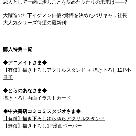
恋人として一緒に歩むことを決めたふたりの未来は――?
大躍進の年下イケメン俳優×覚悟を決めたバリキャリ社長
大人気シリーズ待望の最新刊!!
購入特典一覧
◆アニメイトさま◆
【有償】描き下ろしアクリルスタンド ＋ 描き下ろし12P小
冊子
◆とらのあなさま◆
描き下ろし両面イラストカード
◆中央書店コミコミスタジオさま◆
【有償】描き下ろしゆらゆらアクリルスタンド
【無償】描き下ろし1P漫画ペーパー