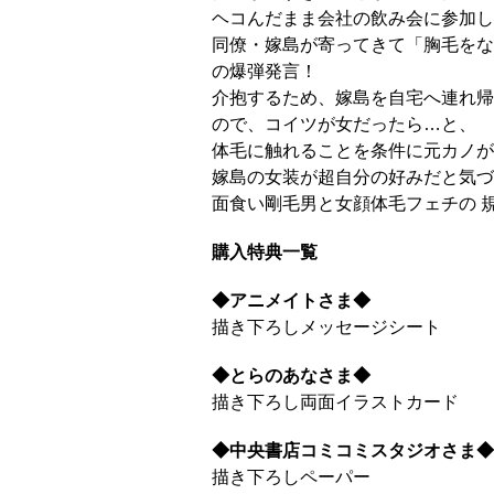
ヘコんだまま会社の飲み会に参加し
同僚・嫁島が寄ってきて「胸毛をな
の爆弾発言！
介抱するため、嫁島を自宅へ連れ帰
ので、コイツが女だったら…と、
体毛に触れることを条件に元カノが
嫁島の女装が超自分の好みだと気づ
面食い剛毛男と女顔体毛フェチの 
購入特典一覧
◆アニメイトさま◆
描き下ろしメッセージシート
◆とらのあなさま◆
描き下ろし両面イラストカード
◆中央書店コミコミスタジオさま◆
描き下ろしペーパー