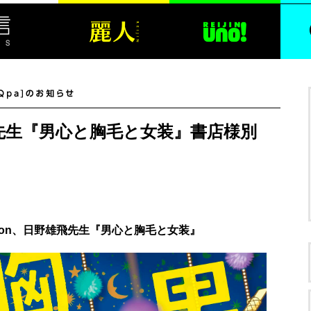
飛先生『男心と胸毛と女装』書店様別
ection、日野雄飛先生『男心と胸毛と女装』