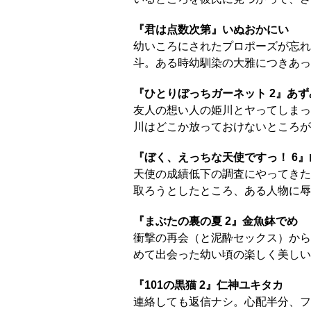
『君は点数次第』いぬおかにい
幼いころにされたプロポーズが忘れ
斗。ある時幼馴染の大雅につきあっ
『ひとりぼっちガーネット 2』あず
友人の想い人の姫川とヤってしまっ
川はどこか放っておけないところが
『ぼく、えっちな天使ですっ！ 6
天使の成績低下の調査にやってきた
取ろうとしたところ、ある人物に辱
『まぶたの裏の夏 2』金魚鉢でめ
衝撃の再会（と泥酔セックス）から
めて出会った幼い頃の楽しく美しい
『101の黒猫 2』仁神ユキタカ
連絡しても返信ナシ。心配半分、フ