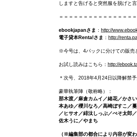
しますと告げると突然服を脱げと言
＝＝＝＝＝＝＝＝＝＝＝＝＝＝＝＝
ebookjapanさま
：
http://www.ebook
電子貸本Renta!さま
：
http://renta.
※今号は、4パックに分けての販売
お試し読みはこちら：
http://ebook.
＊次号、2018年4月24日以降解禁予
豪華執筆陣（敬称略）：
那木渡／麻倉カムイ／緒花／かさい
本あゆ／櫻川なろ／高崎ぼすこ／蔓
／ヒサオ／緋汰しっぷ／ぺそ太郎／
佐木うに／やまち
（※編集部の都合により内容が変わ