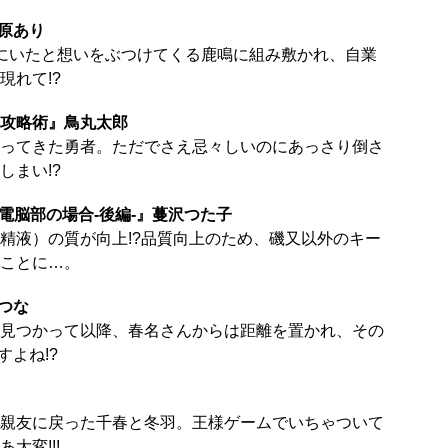
原あり
にいたと想いをぶつけてくる鹿鳴に組み敷かれ、自業
現れて!?
攻略術』鳥丸太郎
ってきた勇者。ただでさえ忌々しいのにあっさり倒さ
しまい!?
 電脳部の場合-後編-』蔓沢つた子
精液）の質が向上!?品質向上のため、磯又以外のキー
ことに…。
つな
見つかって以降、春名さんからは距離を置かれ、その
すよね!?
親友に戻った千春と冬羽。王様ゲームでいちゃついて
大変!!!