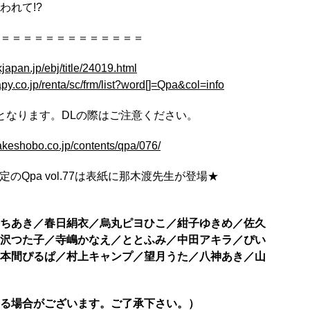
われて!?
＝＝＝＝＝＝＝＝＝＝＝＝＝
japan.jp/ebj/title/24019.html
papy.co.jp/renta/sc/frm/list?word[]=Qpa&col=info
となります。DLの際はご注意ください。
takeshobo.co.jp/contents/qpa/076/
定のQpa vol.77は表紙に那木渡先生が登場★
ちあき／春日絹衣／烏丸ピヨひこ／紺子ゆきめ／佐久
沢つた子／寺嶋かなえ／ととふみ／中田アキラ／ぴい
本間ぴるぱ／村上キャンプ／望月うた／八神あき／山
る場合がございます。ご了承下さい。）