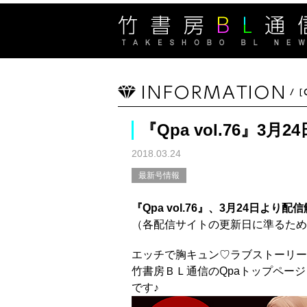
『Qpa vol.76』3
2018.03.24
最新号情報
『Qpa vol.76』、3月24日より配
（各配信サイトの更新日に準るため
エッチで胸キュン♡ラブストーリー
竹書房ＢＬ通信のQpaトップペー
です♪