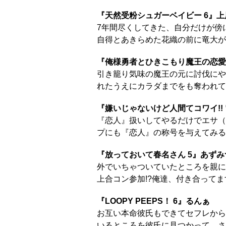
『天然受粉シュガーベイビー 6』上
7年間尽くしてきた、自分だけが傍
自得とあきらめた花織の前に竜大が
『俺様勇者とひきこもり魔王の恋愛
引き籠り気味の魔王の元に討伐にや
れたうえにカラダまでをも奪われて
『嫌いじゃないけど人間てコワイ!!
『恋人』扱いしてやるだけでエサ（
プにも『恋人』の称号を与えてみる
『放っておいて春名さん 5』あずみ
外でいちゃついていたところを親に
上合コン参加!?俺達、付き合ってま
『LOOPY PEEPS！ 6』るんぁ
お互い本命彼氏もできてセフレから
いるところを彼氏に見つかって、さあ