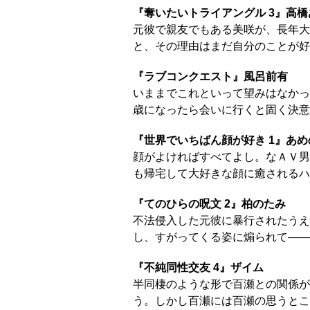
『奪いたいトライアングル 3』高橋
元彼で親友でもある美咲が、長年大
と、その理由はまだ自分のことが好
『ラブコンクエスト』風呂前有
いままでこれといって望みはなかっ
歳になったら会いに行くと固く決意
『世界でいちばん顔が好き 1』あめ
顔がよければすべてよし。なＡＶ男
も帰宅して大好きな顔に癒されるハ
『てのひらの呪文 2』柏のたみ
不法侵入した元彼に暴行されたうえ
し、すがってくる姿に煽られて――
『不純同性交友 4』ザイム
半同棲のような形で百瀬との関係が
う。しかし百瀬には百瀬の思うとこ