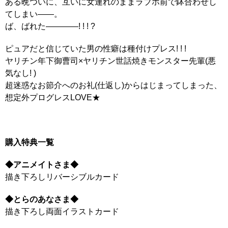
ある晩ついに、互いに女連れのままラブホ前で鉢合わせし
てしまい――。
ば、ばれた――――! ! ! ?
ピュアだと信じていた男の性癖は種付けプレス! ! !
ヤリチン年下御曹司×ヤリチン世話焼きモンスター先輩(悪
気なし! )
超迷惑なお節介へのお礼(仕返し)からはじまってしまった、
想定外プログレスLOVE★
購入特典一覧
◆アニメイトさま◆
描き下ろしリバーシブルカード
◆とらのあなさま◆
描き下ろし両面イラストカード