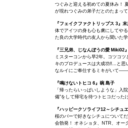
つぐみと迎える初めての夏休み！ 
が現れつぐみの弟子だとのたまって…
『フェイクファクトリップス 3』末
体でアイツの身も心も虜にしてやる
た良の大学時代の友人から聞いた学
『三兄弟、じなんぼうの愛 Miki0
ミスターコンから早2年。コツコツ
キのプロデュースは大成功!!…と
なルイにご奉仕するミキがいて――
『鳴けないトヒコ 6』碗 島子
「帰ったらいっぱいしような」入院
備”をして帰宅を待つトヒコだった
『ハッピークソライフ12～シチュ
桜のバーで好きなシチュについてだ
会勃発！ オネショタ、NTR、オー