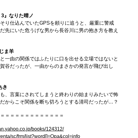
 3』なりた晴ノ
そり仕込んでいたGPSを頼りに追うと、厳重に警戒
だ先にいた危うげな男から長谷川に男の抱き方を教え
じま羊
と一由の関係ではふたりに口を出せる立場ではないと
賀谷だったが、一由からのまさかの発言が飛び出し
あき
も、言葉にされてしまうと終わりの始まりみたいで怖
だからこそ関係を断ち切ろうとする清司だったが…？
＝＝＝＝＝＝＝＝＝＝＝＝＝
pan.yahoo.co.jp/books/124312/
/renta/sc/frm/list?word[]=Qpa&col=info