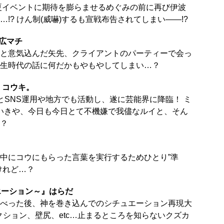
夏イベントに期待を膨らませるめぐみの前に再び伊波
!? けん制(威嚇)するも宣戦布告されてしまい――!?
広マチ
と意気込んだ矢先、クライアントのパーティーで会っ
生時代の話に何だかもやもやしてしまい…？
2』コウキ。
とSNS運用や地方でも活動し、遂に芸能界に降臨！ ミ
思いきや、今日も今日とて不機嫌で我儘なルイと、そん
？
中にコウにもらった言葉を実行するためひとり”準
けれど…？
エーション～』はらだ
べった後、神を巻き込んでのシチュエーション再現大
クション、壁尻、etc…止まるところを知らないクズカ