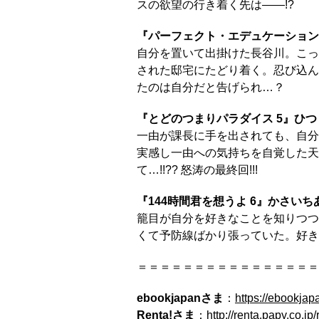
スの欲望の行き着く先は――!?
『パーフェクト・エデュケーション
自分を置いて出掛けた長谷川。こっ
された邸宅にたどり着く。忍び込ん
たのは自分だと告げられ…？
『とどのつまりパラダイス 5』ひつ
一由が課長に手を出されても、自分
実感し一由への気持ちを自覚した天
て…!!?? 怒涛の最終回!!!
『144時間君を想うよ 6』かさいち
籠目が自分を好きなことを知りつつ
くて予防線ばかり張っていた。好き
＝＝＝＝＝＝＝＝＝＝＝＝＝＝＝＝
ebookjapanさま
：
https://ebookja
Renta!さま
：
http://renta.papy.co.jp