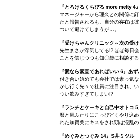
『とろけるくちびる more melty 
マネージャーから理久との関係に釘
たと報告されるも、自分の存在は彼
ついて避けてしまうが…。
『受けちゃんクリニック～次の受け
先生まさか浮気してる!? ほぼ毎
ことを信じつつも知〇袋に相談する
『愛なら素直であればいい 6』あず
付き合い始めても会社では素っ気な
かし行く先々で社員に注目され、い
つい飲みすぎてしまい!?
『ランチとケーキと自己中オトコ 
暦と周ふたりにこっぴどくやり込め
れた加賀美にキスをされ頭は混乱の極み
『めぐみとつぐみ 14』S井ミツル