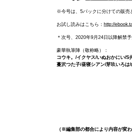
※今号は、5パックに分けての販売
お試し読みはこちら：
http://ebook.
＊次号、2020年9月24日以降解禁予
豪華執筆陣（敬称略）：
コウキ。/イクヤス/いぬおかにい/S
蔓沢つた子/昼寝シアン/芽玖いろは/
（※編集部の都合により内容が変わ