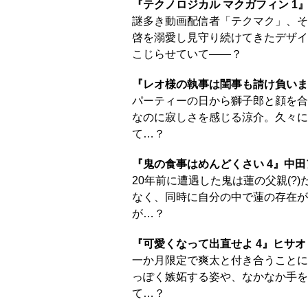
『テクノロジカル マクガフィン 1
謎多き動画配信者「テクマク」、そ
啓を溺愛し見守り続けてきたデザイ
こじらせていて――？
『レオ様の執事は閨事も請け負いま
パーティーの日から獅子郎と顔を合
なのに寂しさを感じる涼介。久々に
て…？
『鬼の食事はめんどくさい 4』中田
20年前に遭遇した鬼は蓮の父親(?)
なく、同時に自分の中で蓮の存在が
が…？
『可愛くなって出直せよ 4』ヒサオ
一か月限定で爽太と付き合うことに
っぽく嫉妬する姿や、なかなか手を
て…？