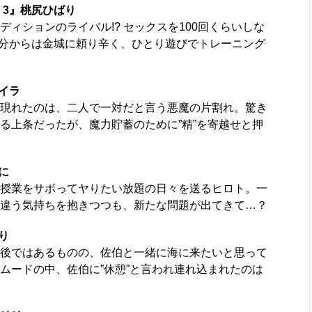
 3』桃尻ひばり
ィションのライバル!? セックスを100回くらいしな
自分からは金城に頼り辛く、ひとり遊びでトレーニング
イラ
ら現れたのは、二人で一対だと言う悪魔の片割れ。驚き
る上条だったが、魔力貯蓄のために”精”を寄越せと押
に
授業をサボってヤりたい放題の日々を送るヒロト。一
違う気持ちを抱きつつも、新たな問題が出てきて…？
り
後ではあるものの、佐伯と一緒に海に来たいと思って
ムードの中、佐伯に”休憩”と言われ連れ込まれたのは