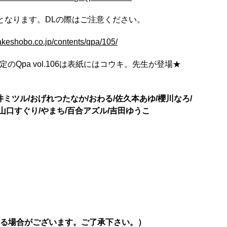
となります。DLの際はご注意ください。
takeshobo.co.jp/contents/qpa/105/
定のQpa vol.106は表紙にはコウキ。先生が登場★
井ミツル/おげれつたなか/おわる/佐久本あゆ/櫻川なろ/
山口すぐり/やまち/百合アズル/吉田ゆうこ
る場合がございます。ご了承下さい。）