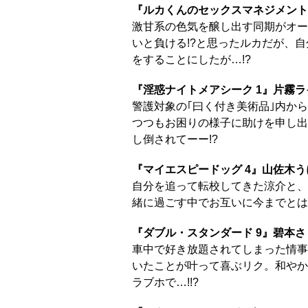
『ルカくんのセックスマネジメント
激甘系の色気を醸し出す同期がオーデ
いと負ける!?と思ったルカだが、
をすることにしたが…!?
『淫惑ナイトメアシーク 1』片霧ラ
警護対象の｢曰く付き美術品｣内か
つつもお困りの様子に助けを申し出
し倒されてーー!?
『マイエスピードッグ 4』山佐木う
自分を追って転校してきた涼介と、
緒に過ごす中でお互いに今までとは
『ダブル・スタンダード 9』碧本さ
車中で好き放題されてしまった情事
いたことが叶って喜ぶリク。和やか
ラブホで…!!?