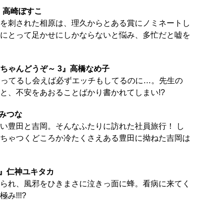
4』高崎ぼすこ
を刺された相原は、理久からとある賞にノミネートし
にとって足かせにしかならないと悩み、多忙だと嘘を
ちゃんどうぞ～ 3』高橋なめ子
日会ってるし会えば必ずエッチもしてるのに…。先生の
と、不安をあおることばかり書かれてしまい!?
みつな
い豊田と吉岡。そんなふたりに訪れた社員旅行！ し
ちゃつくどころか冷たくさえある豊田に拗ねた吉岡は
5』仁神ユキタカ
られ、風邪をひきまさに泣きっ面に蜂。看病に来てく
!!!?