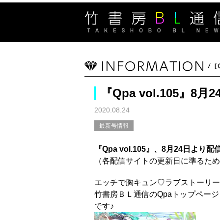
『Qpa vol.105』
2020.08.24
最新号情報
『Qpa vol.105』、8月24日より
（各配信サイトの更新日に準るため
エッチで胸キュン♡ラブストーリー
竹書房ＢＬ通信のQpaトップペー
です♪