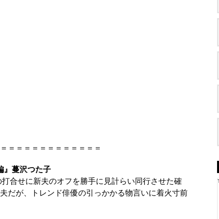
＝＝＝＝＝＝＝＝＝＝＝＝＝
編』蔓沢つた子
の打合せに新夫のオフを勝手に見計らい同行させた確
夫だが、トレンド俳優の引っかかる物言いに着火寸前