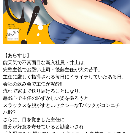
【あらすじ】
能天気で不真面目な新入社員・井上は、
完璧主義でお堅い上司・後藤主任が大の苦手。
主任に厳しく指導される毎日にイライラしていたある日、
会社の飲み会で主任が泥酔!!
流れで家まで送り届けることになり、
悪戯心で主任の恥ずかしい姿を撮ろうと
スラックスを脱がすと…セクシーなTバックがコンニチ
ハ!!??
さらに、目を覚ました主任に
自分が好意を寄せていると勘違いされ