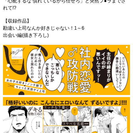
「心配するな 慣れているから任せろ」と突然フ●ラまでさ
れて!?
【収録作品】
勘違い上司なんか好きじゃない！1～6
出会い編(描き下ろし)