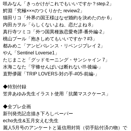
咲みなん「きっかけがこれでもいいですか？step.2」
鰐淵「究極×××のつくりかた review2」
猫田リコ「外界の国王様はなぜ婚約を決めたのか 6」
内田カヲル「らしくないよね、恋だよね 8」
真行寺ツミコ「外つ国異種族恋愛奇譚-番外編-2」
桃山プール「抱きしめてもいいですか？#3」
都みめこ「アンビバレンス・リベンジプレイ 2」
やん「Sentinel Loverse1」
たじまこと「グッドモーニング・サンシャイン 7」
水海こなた「宇條せんぱいは断れない!!!-後編-」
直野儚羅「TRIP LOVERS-対の手-#05-前編-」
◆特別付録
笠井あゆみ先生イラスト使用「抗菌マスクケース」
◆全プレ企画
新刊発売記念描き下ろしペーパー
echo先生&五月女えむ先生
麗人5月号のアンケートと返信用封筒（切手貼付済の物）で