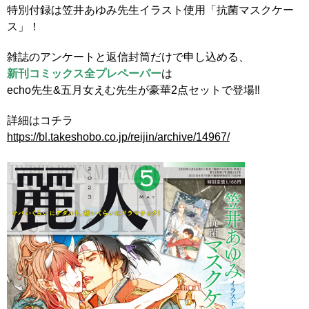
特別付録は笠井あゆみ先生イラスト使用「抗菌マスクケー
ス」！
雑誌のアンケートと返信封筒だけで申し込める、
新刊コミックス全プレペーパー
は
echo先生&五月女えむ先生が豪華2点セットで登場‼
詳細はコチラ
https://bl.takeshobo.co.jp/reijin/archive/14967/