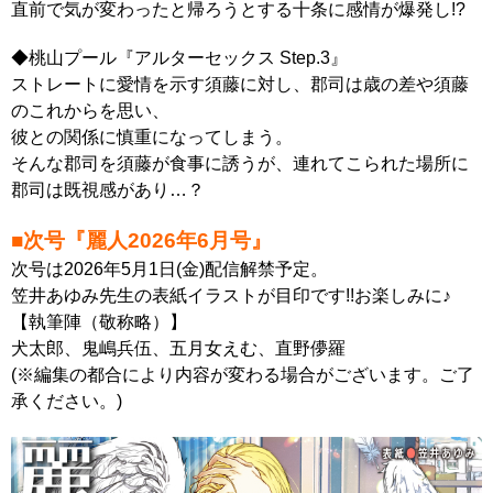
直前で気が変わったと帰ろうとする十条に感情が爆発し!?
◆桃山プール『アルターセックス Step.3』
ストレートに愛情を示す須藤に対し、郡司は歳の差や須藤
のこれからを思い、
彼との関係に慎重になってしまう。
そんな郡司を須藤が食事に誘うが、連れてこられた場所に
郡司は既視感があり…？
■次号『麗人2026年6月号』
次号は2026年5月1日(金)配信解禁予定。
笠井あゆみ先生の表紙イラストが目印です!!お楽しみに♪
【執筆陣（敬称略）】
犬太郎、鬼嶋兵伍、五月女えむ、直野儚羅
(※編集の都合により内容が変わる場合がございます。ご了
承ください。)