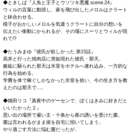
◆ときしば『人魚と王子とウソツキ悪魔 scene.24』
ウィルの言葉に動揺し、家を飛び出したメロルはクラート
と鉢合わせる。
様子がおかしいメロルを気遣うクラートに自分の想いを
伝えたい衝動にかられるが、その場にスーリとウィルが現
れて!?
◆たうみまゆ『彼氏が欲しかった 第15話』
高井と行った焼肉店に突如現れた彼氏・那天。
嫉妬に駆られた那天は氷室をホテルへ連れ込み、一方的な
行為を始める。
学費を体で稼ぐしかなかった氷室を拾い、今の生き方を教
えたのは那天で…。
◆猫田リコ『真夜中のゲーセンで、ぼくはきみに好きだと
いいたかった２』
思い出の場所で雇い主・十条から夜の誘いを受けた棗。
棗は言われるがまま彼を自宅に招いてしまう。
やり過ごす方法に悩む棗だったが、