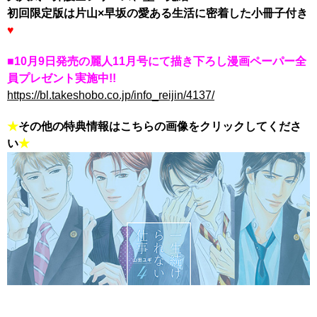
初回限定版は片山×早坂の愛ある生活に密着した小冊子付き
♥
■10月9日発売の麗人11月号にて描き下ろし漫画ペーパー全
員プレゼント実施中!!
https://bl.takeshobo.co.jp/info_reijin/4137/
★
その他の特典情報はこちらの画像をクリックしてくださ
い
★