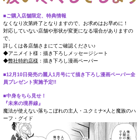
■ご購入店舗限定、特典情報
なくなり次第終了となりますので、お求めはお早めに！
対応していない店舗や形状が変更になる場合がありますの
で、
詳しくは各店舗さまにてご確認ください♪
◆
アニメイト様：描き下ろしメッセージシート
◆
弊社特約店様
：描き下ろし漫画ペーパー
■12月10日発売の麗人1月号にて描き下ろし漫画ペーパー全
員プレゼント実施予定!!
■中身をちら見せ！
『
未来の境界線
』
魔法が使えない落ちこぼれの主人・ユクミナ×人と魔族のハ
ーフ・グイド