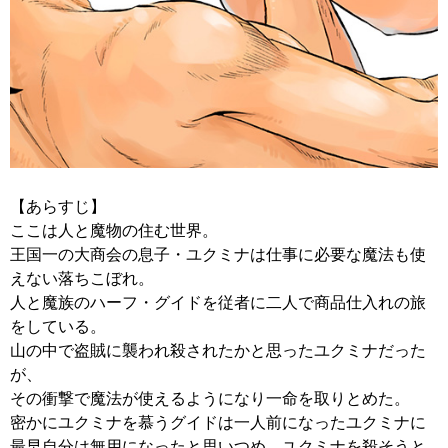
【あらすじ】
ここは人と魔物の住む世界。
王国一の大商会の息子・ユクミナは仕事に必要な魔法も使
えない落ちこぼれ。
人と魔族のハーフ・グイドを従者に二人で商品仕入れの旅
をしている。
山の中で盗賊に襲われ殺されたかと思ったユクミナだった
が、
その衝撃で魔法が使えるようになり一命を取りとめた。
密かにユクミナを慕うグイドは一人前になったユクミナに
最早自分は無用になったと思いつめ、ユクミナを殺そうと