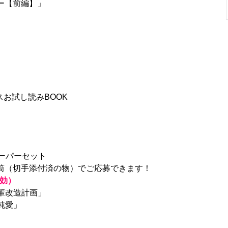
ー【前編】」
スお試し読みBOOK
ーパーセット
筒（切手添付済の物）でご応募できます！
有効）
先輩改造計画」
純愛」