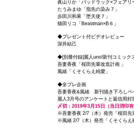
眞山りか「バッドラック×フェアリ
たうみまゆ「指先の染み７」
歩田川和果「堕天使７」
猫田リコ「Beastman×B６」
◆プレゼント付ビデオレビュー
深井結己
◆[別冊付録]麗人uno!新刊コミック
吾妻香夜「桜田先輩改造計画 」
風緒「くそくらえ純愛」
◆全プレ企画
吾妻香夜&風緒 新刊描き下ろしペ
麗人3月号のアンケートと返信用封
〆切：2019年3月15日（当日消印
※吾妻香夜 2/7（木）発売「桜田
※風緒 2/7（木）発売「くそくらえ