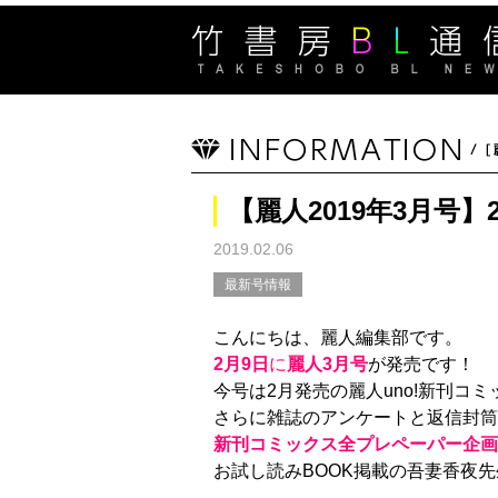
【麗人2019年3月号】
2019.02.06
最新号情報
こんにちは、麗人編集部です。
2月9日
に
麗人3月号
が発売です！
今号は2月発売の麗人uno!新刊コ
さらに雑誌のアンケートと返信封筒
新刊コミックス全プレペーパー企画
お試し読みBOOK掲載の吾妻香夜先