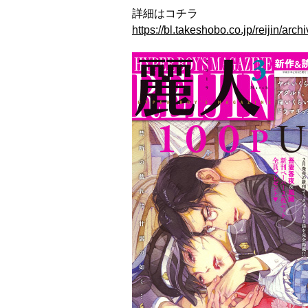
詳細はコチラ
https://bl.takeshobo.co.jp/reijin/arch