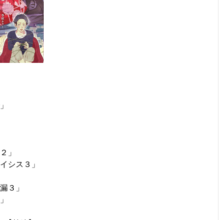
」
２」
イシス３」
」
漏３」
」