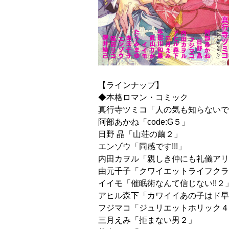
【ラインナップ】
◆本格ロマン・コミック
真行寺ツミコ「人の気も知らないで
阿部あかね「code:G５」
日野 晶「山荘の繭２」
エンゾウ「同感です!!!」
内田カヲル「親しき仲にも礼儀アリ
由元千子「クワイエットライフクラ
イイモ「催眠術なんて信じない!!２
アヒル森下「カワイイあの子はド早
フジマコ「ジュリエットホリック４
三月えみ「拒まない男２」