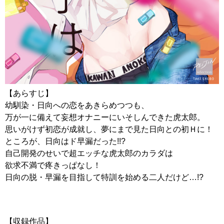
【あらすじ】
幼馴染・日向への恋をあきらめつつも、
万が一に備えて妄想オナニーにいそしんできた虎太郎。
思いがけず初恋が成就し、夢にまで見た日向との初Ｈに！
ところが、日向はド早漏だった!!?
自己開発のせいで超エッチな虎太郎のカラダは
欲求不満で疼きっぱなし！
日向の脱・早漏を目指して特訓を始める二人だけど…!?
【収録作品】