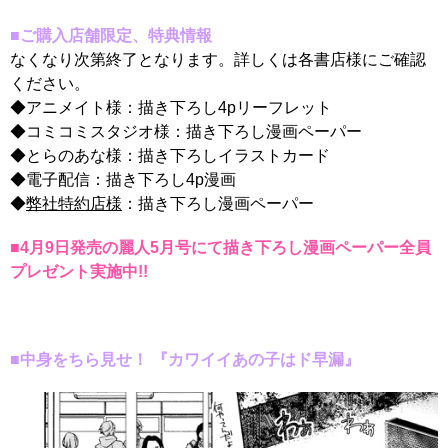
■ご購入店舗限定、特典情報
なくなり次第終了となります。詳しくは各書店様にご確認
ください。
◆
アニメイト様：描き下ろし4pリーフレット
◆コミコミスタジオ様：
描き下ろし漫画ペーパー
◆とらのあな様：描き下ろしイラストカード
◆電子配信：描き下ろし4p漫画
◆
弊社特約店様
：描き下ろし漫画ペーパー
■4月9日発売の麗人5月号にて描き下ろし漫画ペーパー全員
プレゼント実施中!!
■中身をちら見せ！
『カワイイあの子はド早漏』