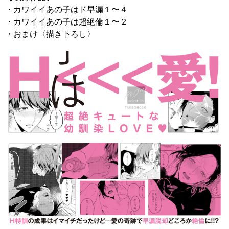
・カワイイあの子はド早漏１〜４
・カワイイあの子は超絶倫１〜２
・おまけ〈描き下ろし〉