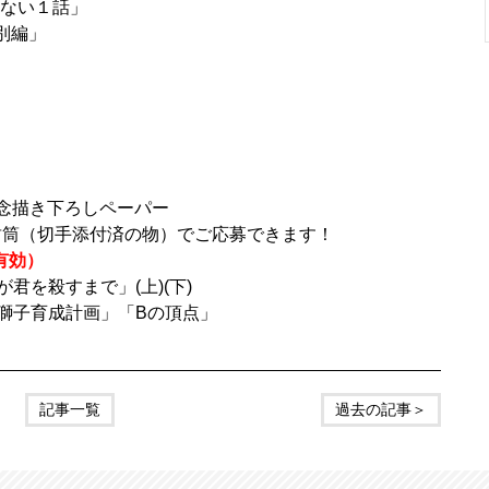
ない１話」
特別編」
念描き下ろしペーパー
封筒（切手添付済の物）でご応募できます！
有効）
が君を殺すまで」(上)(下)
上獅子育成計画」「Bの頂点」
記事一覧
過去の記事＞