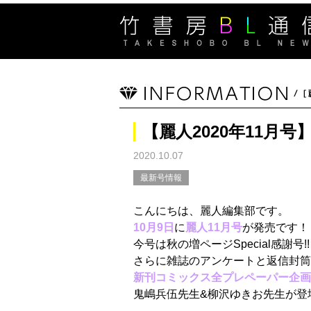
【麗人2020年11月号】
2020.10.07
最新号情報
こんにちは、麗人編集部です。
10月9日
に
麗人11月号
が発売です！
今号は秋の増ページSpecial感謝号!!
さらに雑誌のアンケートと返信封筒
新刊コミックス全プレペーパー企画
鬼嶋兵伍先生&柳沢ゆきお先生が登