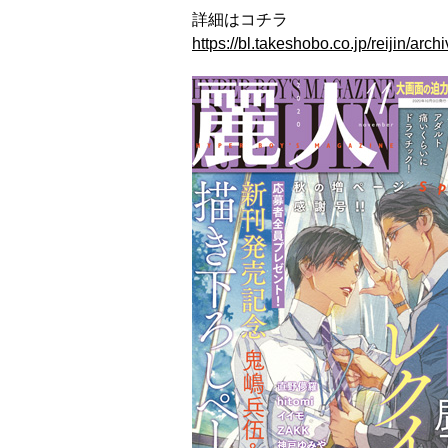
詳細はコチラ
https://bl.takeshobo.co.jp/reijin/arch