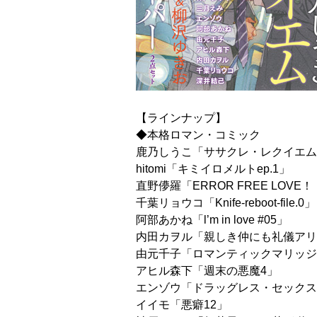
【ラインナップ】
◆本格ロマン・コミック
鹿乃しうこ「ササクレ・レクイエム
hitomi「キミイロメルトep.1」
直野儚羅「ERROR FREE LOVE
千葉リョウコ「Knife-reboot-file.0」
阿部あかね「l’m in love #05」
内田カヲル「親しき仲にも礼儀アリ
由元千子「ロマンティックマリッジEpi
アヒル森下「週末の悪魔4」
エンゾウ「ドラッグレス・セックス
イイモ「悪癖12」