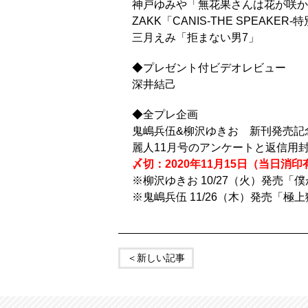
神戸ゆみや「無花果さんは花が咲か
ZAKK「CANIS-THE SPEAKER-
三月えみ「拒まない男7」
◆プレゼント付ビデオレビュー
深井結己
◆全プレ企画
鬼嶋兵伍&柳沢ゆきお 新刊発売記
麗人11月号のアンケートと返信用
〆切：2020年11月15日（当日消印
※柳沢ゆきお 10/27（火）発売「僕
※鬼嶋兵伍 11/26（木）発売「極
＜新しい記事