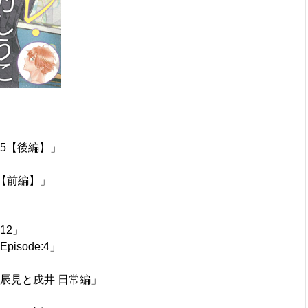
5【後編】」
！【前編】」
12」
sode:4」
辰見と戌井 日常編」