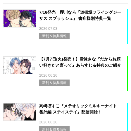
7/16発売 櫻川なろ『道頓堀フライングジー
ザス スプラッシュ』 書店様別特典一覧
2026.07.03
新刊＆特典情報
【7月7日(火)発売！】雪詠さな『だからお願
い好きだと言って』あらすじ＆特典のご紹介
2026.06.26
新刊＆特典情報
高崎ぼすこ『メテオリックミルキーナイト
番外編 ステイステイ』配信開始！
2026.06.26
新刊＆特典情報