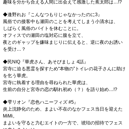
趣味を分かち合える人間に出会えて感激した蕉太郎は…!?
◆逢野れお『こんなつもりじゃなかったのに3』
風俗での接客中も瀬田のことを考えてしまう小清水は、
しばらく風俗のバイトを休むことに。
オフィスでの瀬田の塩対応に腹を立て、
夜とのギャップを嫌味まじりに伝えると、逆に夜のお誘い
を受け…？
◆民NIQ『華虎さん、あそびましょ 4話』
宮寺に迫る悪霊を探すため“本物の”トイレの花子さんに助け
を乞う華虎。
宮寺に執着する理由を尋ねられた華虎は、
生前の自分と宮寺の恋の馴れ初め（？）を語り始め…!?
◆雫リオン『恋色ハニーフィズ #5』
炎上沈静化のため、まよい不在のなかフェス当日を迎えた
MiMi。
まよいを守ると力むエイトの一方で、琥珀の招待でフェス