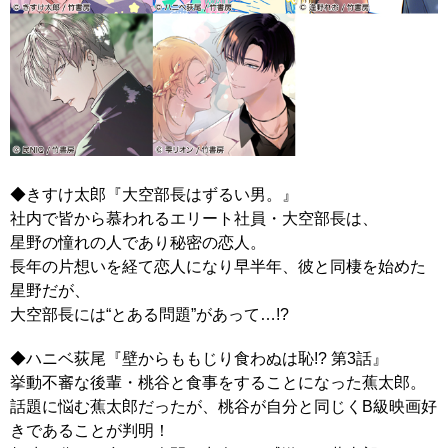
◆きすけ太郎『大空部長はずるい男。』
社内で皆から慕われるエリート社員・大空部長は、
星野の憧れの人であり秘密の恋人。
長年の片想いを経て恋人になり早半年、彼と同棲を始めた
星野だが、
大空部長には“とある問題”があって…!?
◆ハニベ荻尾『壁からももじり食わぬは恥!? 第3話』
挙動不審な後輩・桃谷と食事をすることになった蕉太郎。
話題に悩む蕉太郎だったが、桃谷が自分と同じくB級映画好
きであることが判明！