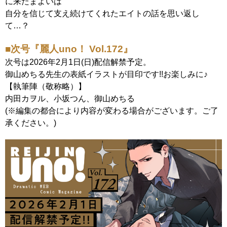
に来たまよいは
自分を信じて支え続けてくれたエイトの話を思い返し
て…？
■次号『麗人uno！ Vol.172』
次号は2026年2月1日(日)配信解禁予定。
御山めちる先生の表紙イラストが目印です!!お楽しみに♪
【執筆陣（敬称略）】
内田カヲル、小坂つん、御山めちる
(※編集の都合により内容が変わる場合がございます。ご了
承ください。)