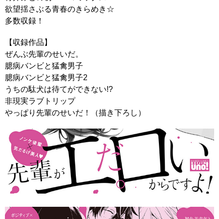
欲望揺さぶる青春のきらめき☆
多数収録！
【収録作品】
ぜんぶ先輩のせいだ。
臆病バンビと猛禽男子
臆病バンビと猛禽男子2
うちの駄犬は待てができない!?
非現実ラブトリップ
やっぱり先輩のせいだ！（描き下ろし）