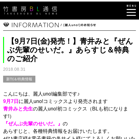
【9月7日(金)発売！】青井みと『ぜん
ぶ先輩のせいだ。』あらすじ＆特典
のご紹介
2018.08.31
新刊＆特典情報
こんにちは、麗人uno!編集部です♪
9月7日
に麗人uno!コミックスより発売されます
青井みと先生
の麗人uno!初コミックス（BLも初になりま
す!）
『ぜんぶ先輩のせいだ。』
の
あらすじと、各種特典情報をお届けいたします。
ぜひ書店様&電子書籍の各サイト様にてよろしくお願いいた