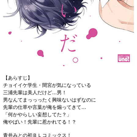
【あらすじ】
チョイイケ学生・間宮が気になっている
三浦先輩は美人だけど…男！
男なんてまっっったく興味ないはずなのに
先輩の仕草や言葉が俺を煽ってきて…
「何かやらしい妄想してた？」
俺やばい！先輩に惹かれてる！？
青井みとの初ＢＬコミックス！