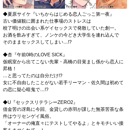
◆夏原サイケ『いちからはじめる恋人ごっこ第一夜』‬
古い価値観に囲まれた仕事場のストレスは
校了明けの出会い系ゲイセックスで発散していた創一。
お酒を飲みすぎて、ノンケの今どき大学生を連れ込んで
そのままセックスしてしまい…!?
◆杏『午前0時のLOVE SICK』
仮眠室から出てこない先輩・高橋の目覚まし係から恋人に
昇格！
…と思ってたのは自分だけ!?
女に不自由したことがない若手リーマン・佐久間は初めて
の恋に疑心暗鬼で…!?
◆U『セックスリテラシーZERO2』
借金苦の冴島に今回、金貸しの赤羽が課した無茶苦茶な条
件はウリセンゲイ風俗。
「オーナーの俺直々にテストしてやるよ」とキモチいい接