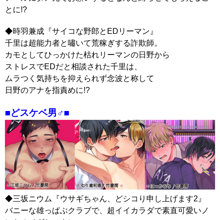
とに!?
◆時羽兼成『サイコな野郎とEDリーマン』
千里は超能力者と嘯いて荒稼ぎする詐欺師。
カモとしてひっかけた枯れリーマンの日野から
ストレスでEDだと相談された千里は、
ムラつく気持ちを抑えられず念波と称して
日野のアナを指責めに!?
■どスケベ男♂■
◆三坂ニウム『ウサギちゃん、どシコり申し上げます2』
バニーな雄っぱぶクラブで、超イイカラダで素直可愛いノ