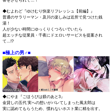
客をさせられて…！
◆むよわど『ゆけむり快楽リフレッシュ【前編】』‬
普通のサラリーマン・及川の楽しみは近所で見つけた銭
湯！
人が少ない時間にゆっくりくつろいでいたら
超エッチな従業員・千夜にドエロいサービスを提案され
て…!?
■極上の男♂■
◆にやま『ごほうびは躾のあと3』
金貸しの五代 実への想いがバレてしまった風太郎は
実に認めてもらうため、慣れないホスト業に精を出す。