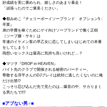
好成績を実に褒められ、嬉しさのあまり暴走！
「頑張ったのでご褒美ください」
◆都みめこ『チェリーボーイソープランド オプション5：
卒業』
弟の学費を稼ぐためにゲイ向けソープランドで働く正樹
（ソープ嬢・サキ）は
常連のイケメン客の早乙女に恋してしまいはじめての本番
をしてしまう！
両想いセックスは最高に気持ち良いけれど…？
◆マツヲ『DROP in HEAVEN』
バイト先のクラブで開催される秘密のパーティー。
尊敬する淳平さんのDJプレイは絶対に逃したくないのに俺
だけ出禁!?
こっそり忍び込んだ先で見たのは…爆音の中、サカりまく
る男たちで!!?
■アブない男♂■