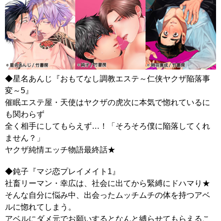
◆星名あんじ『おもてなし調教エステ～仁侠ヤクザ陥落事
変～5』
催眠エステ屋・天使はヤクザの虎次に本気で惚れているに
も関わらず
全く相手にしてもらえず…！「そろそろ僕に陥落してくれ
ません？」
ヤクザ純情エッチ物語最終話★
◆鈍子『マジ恋プレイメイト1』
社畜リーマン・幸広は、社会に出てから緊縛にドハマり★
そんな自分に悩み中、出会ったムッチムチの体を持つアベ
ルに惚れてしまう。
アベルにダメ元でお願いするとなんと縛らせてもらえるこ