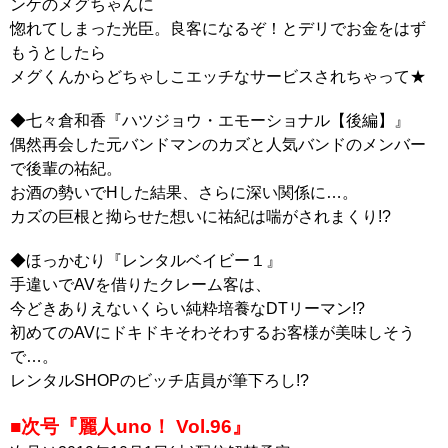
ンケのメグちゃんに
惚れてしまった光臣。良客になるぞ！とデリでお金をはず
もうとしたら
メグくんからどちゃしこエッチなサービスされちゃって★
◆七々倉和香『ハツジョウ・エモーショナル【後編】』
偶然再会した元バンドマンのカズと人気バンドのメンバー
で後輩の祐紀。
お酒の勢いでHした結果、さらに深い関係に…。
カズの巨根と拗らせた想いに祐紀は喘がされまくり!?
◆ほっかむり『レンタルベイビー１』
手違いでAVを借りたクレーム客は、
今どきありえないくらい純粋培養なDTリーマン!?
初めてのAVにドキドキそわそわするお客様が美味しそう
で…。
レンタルSHOPのビッチ店員が筆下ろし!?
■次号『麗人uno！ Vol.96』