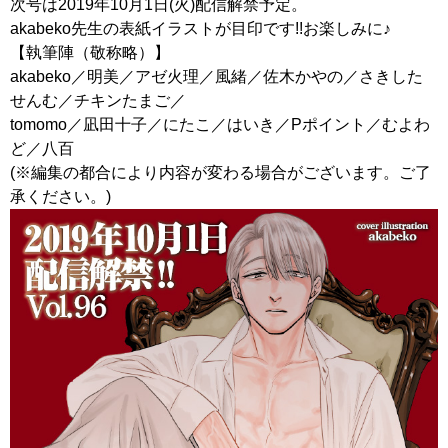
次号は2019年10月1日(火)配信解禁予定。
akabeko先生の表紙イラストが目印です!!お楽しみに♪
【執筆陣（敬称略）】
akabeko／明美／アゼ火理／風緒／佐木かやの／さきした
せんむ／チキンたまご／
tomomo／凪田十子／にたこ／はいき／Pポイント／むよわ
ど／八百
(※編集の都合により内容が変わる場合がございます。ご了
承ください。)