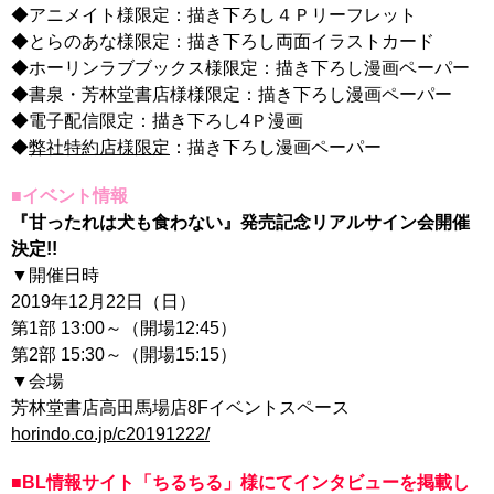
◆アニメイト様限定：描き下ろし４Ｐリーフレット
◆とらのあな様限定：描き下ろし両面イラストカード
◆ホーリンラブブックス様限定：描き下ろし漫画ペーパー
◆書泉・芳林堂書店様様限定：描き下ろし漫画ペーパー
◆電子配信限定：描き下ろし4Ｐ漫画
◆
弊社特約店様限定
：描き下ろし漫画ペーパー
■イベント情報
『甘ったれは犬も食わない』発売記念リアルサイン会開催
決定!!
▼開催日時
2019年12月22日（日）
第1部 13:00～（開場12:45）
第2部 15:30～（開場15:15）
▼会場
芳林堂書店高田馬場店8Fイベントスペース
horindo.co.jp/c20191222/
■BL情報サイト「ちるちる」様にてインタビューを掲載し