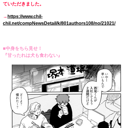
ていただきました。
→
https://www.chil-
chil.net/compNewsDetail/k/801authors108/no/21021/
■中身をちら見せ！
『甘ったれは犬も食わない』