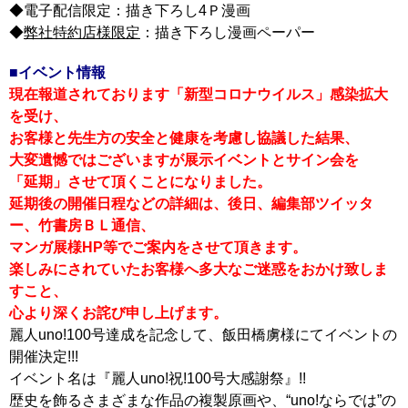
◆電子配信限定：描き下ろし4Ｐ漫画
◆
弊社特約店様限定
：描き下ろし漫画ペーパー
■イベント情報
現在報道されております「新型コロナウイルス」感染拡大
を受け、
お客様と先生方の安全と健康を考慮し協議した結果、
大変遺憾ではございますが展示イベントとサイン会を
「延期」させて頂くことになりました。
延期後の開催日程などの詳細は、後日、編集部ツイッタ
ー、竹書房ＢＬ通信、
マンガ展様HP等でご案内をさせて頂きます。
楽しみにされていたお客様へ多大なご迷惑をおかけ致しま
すこと、
心より深くお詫び申し上げます。
麗人uno!100号達成を記念して、飯田橋虜様にてイベントの
開催決定!!!
イベント名は『麗人uno!祝!100号大感謝祭』!!
歴史を飾るさまざまな作品の複製原画や、“uno!ならでは”の