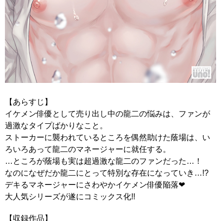
【あらすじ】
イケメン俳優として売り出し中の龍二の悩みは、ファンが
過激なタイプばかりなこと。
ストーカーに襲われているところを偶然助けた蔭場は、い
ろいろあって龍二のマネージャーに就任する。
…ところが蔭場も実は超過激な龍二のファンだった…！
なのになぜだか龍二にとって特別な存在になっていき…!?
デキるマネージャーにさわやかイケメン俳優陥落❤
大人気シリーズが遂にコミックス化!!
【収録作品】