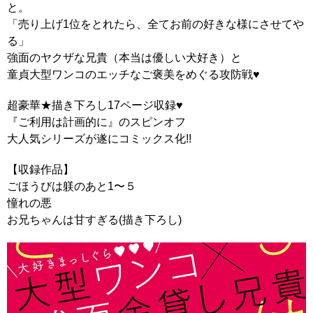
と。
「売り上げ1位をとれたら、全てお前の好きな様にさせてや
る」
強面のヤクザな兄貴（本当は優しい犬好き）と
童貞大型ワンコのエッチなご褒美をめぐる攻防戦♥
超豪華★描き下ろし17ページ収録♥
『ご利用は計画的に』のスピンオフ
大人気シリーズが遂にコミックス化!!
【収録作品】
ごほうびは躾のあと1〜５
憧れの悪
お兄ちゃんは甘すぎる(描き下ろし)