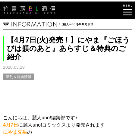
【4月7日(火)発売！】にやま『ごほう
びは躾のあと』あらすじ＆特典のご
紹介
2020.03.29
新刊＆特典情報
こんにちは、麗人uno!編集部です♪
4月7日
に麗人uno!コミックスより発売されます
にやま先生
の