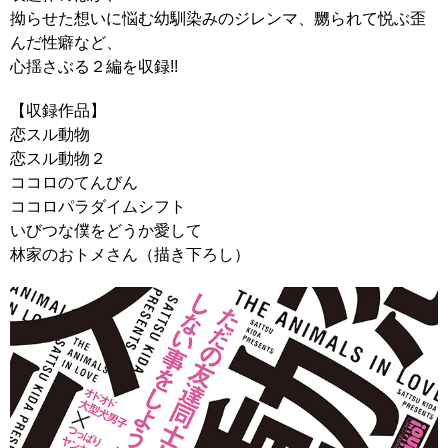
拗らせた想いに悩む幼馴染みのジレンマ、嬲られて悦ぶ歪
んだ性癖など、
心揺さぶる２編を収録!!
【収録作品】
恋スル動物
恋スル動物２
ココロのてんびん
ココロパラダイムシフト
いびつな僕をどうか愛して
林家のおトメさん（描き下ろし）