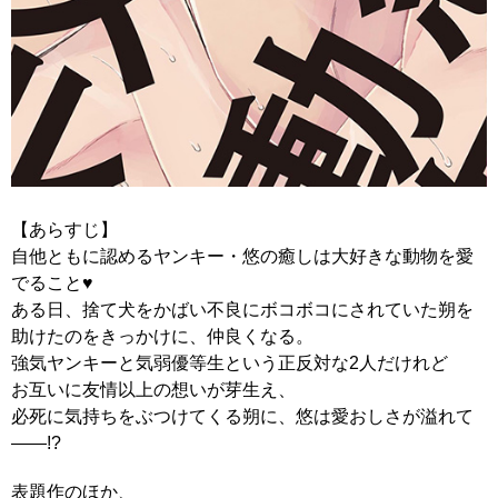
【あらすじ】
自他ともに認めるヤンキー・悠の癒しは大好きな動物を愛
でること♥
ある日、捨て犬をかばい不良にボコボコにされていた朔を
助けたのをきっかけに、仲良くなる。
強気ヤンキーと気弱優等生という正反対な2人だけれど
お互いに友情以上の想いが芽生え、
必死に気持ちをぶつけてくる朔に、悠は愛おしさが溢れて
――!?
表題作のほか、