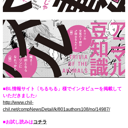
■BL情報サイト〔ちるちる」様でインタビューを掲載して
いただきました♪
http://www.chil-
chil.net/compNewsDetail/k/801authors108/no/14987/
■お試し読みは
コチラ