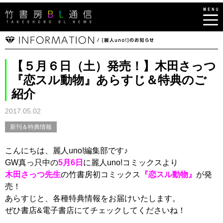
【５月６日（土）発売！】木田さっつ
『恋スル動物』あらすじ＆特典のご
紹介
2017.05.02
新刊＆特典情報
こんにちは、麗人uno!編集部です♪
GW真っ只中の
5月6日
に麗人uno!コミックスより
木田さっつ先生
の竹書房初コミックス
『恋スル動物』
が発
売！
あらすじと、各種特典情報をお届けいたします。
ぜひ書店&電子書店にてチェックしてくださいね！